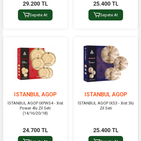
29.200 TL
25.400 TL
Sepete At
Sepete At
ISTANBUL AGOP
ISTANBUL AGOP
İSTANBUL AGOP IXPWS4 - Xist
İSTANBUL AGOP IXS3 - Xist 3lü
Power 4lü Zil Seti
Zil Seti
(14/16/20/18)
24.700 TL
25.400 TL