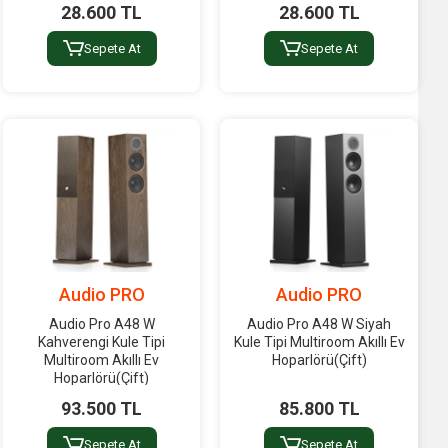
28.600 TL
28.600 TL
Sepete At
Sepete At
Audio PRO
Audio PRO
Audio Pro A48 W
Audio Pro A48 W Siyah
Kahverengi Kule Tipi
Kule Tipi Multiroom Akıllı Ev
Multiroom Akıllı Ev
Hoparlörü(Çift)
Hoparlörü(Çift)
93.500 TL
85.800 TL
Sepete At
Sepete At