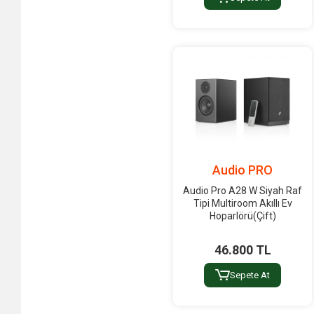
Bergmann
Beyerdynamic
Biamp
Biema
Blackmagic
BLACKSTAR
Blue Mic
Bosch
Audio PRO
BOSE HIFI
Audio Pro A28 W Siyah Raf
Tipi Multiroom Akıllı Ev
BOSE PRO
Hoparlörü(Çift)
Boss
46.800 TL
Bots
Bowers & Wilkins
Sepete At
BOYA