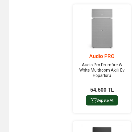
BSS
BUGANI
Bundle
CABASSE
Cameo
CARLSBRO
Audio PRO
Caymon
Audio Pro Drumfire W
ChamSys
White Multiroom Akıllı Ev
Hoparlörü
Chauvet
CHIEF
54.600 TL
Citronic
Sepete At
CKMOVA
Clay Paky
Community