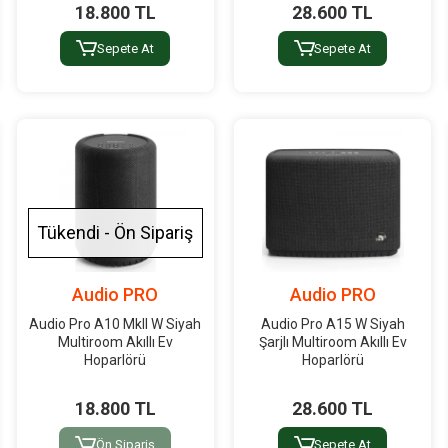
18.800 TL
28.600 TL
Sepete At
Sepete At
Tükendi - Ön Sipariş
Audio PRO
Audio PRO
Audio Pro A10 MkII W Siyah
Audio Pro A15 W Siyah
Multiroom Akıllı Ev
Şarjlı Multiroom Akıllı Ev
Hoparlörü
Hoparlörü
18.800 TL
28.600 TL
Ön Sipariş
Sepete At