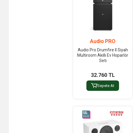
Countryman
Creator
Crestron
Crown
CTT
Audio PRO
Da-Lite
Audio Pro Drumfire II Siyah
Multiroom Akıllı Ev Hoparlör
Dap Audio
Seti
DARK
32.760 TL
DAS Audio
Sepete At
Datavideo
dB Technologies
DBX
DEAN
Decon