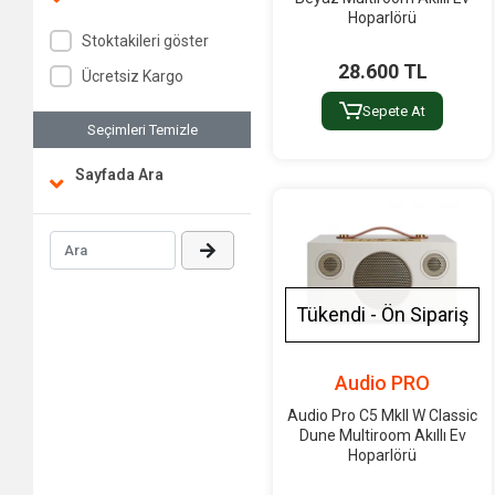
ARTEC
Hoparlörü
Stoktakileri göster
Ashton
28.600 TL
Ücretsiz Kargo
Astron
Sepete At
ATEN
Seçimleri Temizle
Audac
Sayfada Ara
Audient
Audinate
Audio Focus
Audio PRO
Tükendi - Ön Sipariş
AUDIO PRO
BUSINESS
Audio Research
Audio PRO
Audio Technica
Audio Pro C5 MkII W Classic
Audiocenter
Dune Multiroom Akıllı Ev
Hoparlörü
AUDIOQUEST