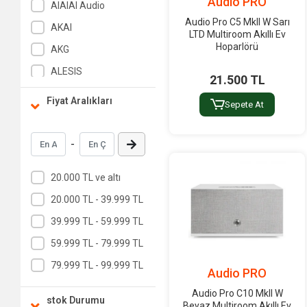
Audio PRO
AIAIAI Audio
Audio Pro C5 MkII W Sarı
AKAI
LTD Multiroom Akıllı Ev
Hoparlörü
AKG
ALESIS
21.500 TL
Alice
Fiyat Aralıkları
Sepete At
Allen & Heath
ALPHATHETA
-
Alto
20.000 TL ve altı
Alto Professional
20.000 TL - 39.999 TL
American-Audio
39.999 TL - 59.999 TL
AMT Electronics
59.999 TL - 79.999 TL
Antari
79.999 TL - 99.999 TL
Apart
Audio PRO
Aria
Audio Pro C10 MkII W
stok Durumu
Beyaz Multiroom Akıllı Ev