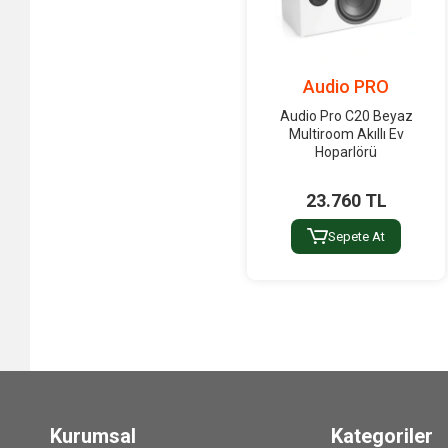
Delco
Denon DJ
Denon Hi-Fi
Audio PRO
Denon Pro
Audio Pro C20 Beyaz
Multiroom Akıllı Ev
Denox
Hoparlörü
Dexun
23.760 TL
DJI
DONNER
Sepete At
Doppler
DPA
DSP PA
DTS
Dynacord
Eagletech
Kurumsal
Kategoriler