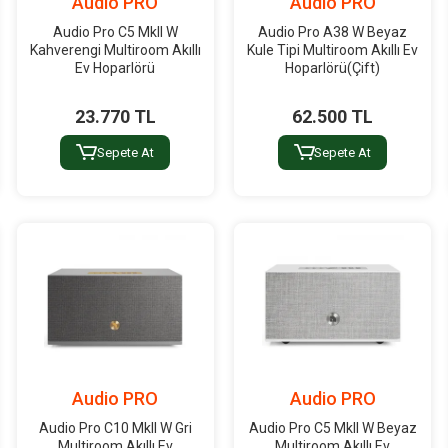
Audio PRO
Audio PRO
Audio Pro C5 MkII W
Audio Pro A38 W Beyaz
Kahverengi Multiroom Akıllı
Kule Tipi Multiroom Akıllı Ev
Ev Hoparlörü
Hoparlörü(Çift)
23.770 TL
62.500 TL
Sepete At
Sepete At
Audio PRO
Audio PRO
Audio Pro C10 MkII W Gri
Audio Pro C5 MkII W Beyaz
Multiroom Akıllı Ev
Multiroom Akıllı Ev