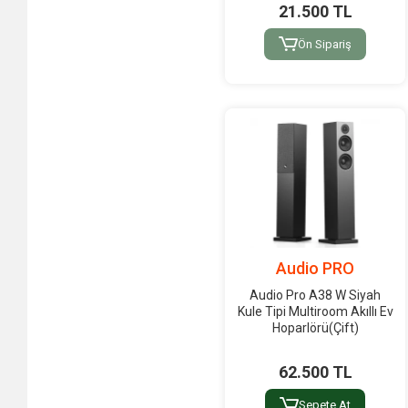
Audix
21.500 TL
Austrian Audio
Ön Sipariş
Av:Link
Avmatrix
Avolites
B&C
Barco
Baretone
Beek
Audio PRO
Behringer
Audio Pro A38 W Siyah
BEISITE
Kule Tipi Multiroom Akıllı Ev
Belcat
Hoparlörü(Çift)
Belden
62.500 TL
BenQ
Sepete At