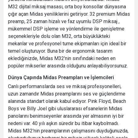
M32 dijital miksaj masası, orta boy konsollar dünyasına
çığır açan Midas yeniliklerini getiriyor. 32 premium Midas
preamp, 25 zaman hizalı ve faz uyumlu DSP miksaj ,
mükemmel DSP işleme ve yönlendirme ile genişletme
seçenekleriyle dolu olan M32, orta büyüklükteki
mekanlar ve profesyonel turne ekipmanları için ideal bir
temel oluşturuyor. Buna bir de ergonomik tasarım
eklediğinizde, Midas M32'nin sınıfındaki neden en
popüler mikserler arasında olduğunu anlayabiliyorsunuz.
Dünya Çapında Midas Preampları ve İşlemcileri
Canlı performanslarda ses ve miksaj profesyonelleri,
uzun zamandır Midas preamplarını ses ve güçlendirme
alanında standart olarak kabul ediyor. Pink Floyd, Beach
Boys ve Billy Joel gibi uluslararası efsanelerin Midas
panolarını benimseyenler arasında yer almasının iyi bir
nedeni var. 40 yılı aşkın süredir bu itibar kaybolmadı.
Midas M32'nin preamplarının çalışmasını duyduğunuzda,