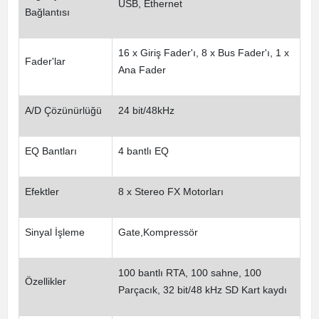
USB, Ethernet
Bağlantısı
16 x Giriş Fader'ı, 8 x Bus Fader'ı, 1 x
Fader'lar
Ana Fader
A/D Çözünürlüğü
24 bit/48kHz
EQ Bantları
4 bantlı EQ
Efektler
8 x Stereo FX Motorları
Sinyal İşleme
Gate,Kompressör
100 bantlı RTA, 100 sahne, 100
Özellikler
Parçacık, 32 bit/48 kHz SD Kart kaydı