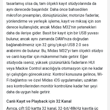
tasarlamış olsa da, tam ölçekli kayıt stüdyolarında da
aynı derecede başarılıdır. Daha önce bahsedilen
mikrofon preampları, dönüştürücüler, motorize faderlar,
yönlendirme ve yerleşik işleme, kayıt ve miksaj için son
derece kullanışlıdır, ancak Midas M32'nin yetenekleri
daha da ileriye gider. Basit bir kayıt için bir USB yuvası
bulunur, ancak aynı zamanda DAW'nıza doğrudan
bağlanabilmeniz için 32 giriş/çıkışlı USB 2.0 ses
arabirimi de bulunur. Bu, Midas M32'yi tam ölçekli stüdyo
ve canlı kayıtlar için mükemmel hale getirir. Eğer
stüdyoda iseniz, yüksek çözünürlüklü faderların HUI
veya Mackie Control aracılığıyla otomasyon için ne kadar
iyi çalıştığını göreceksiniz. Kontrol konusuna gelince, Wi-
Fi bağlantısı ve özel Midas iOS uygulamaları, uzaktan
ses kontrollerinden monitör kontrolüne kadar her şeyi
daha da uygun hale getirir.
Canlı Kayıt ve Playback için 32 Kanal
Ayrıca, çift SD kartta 32 kanal, 32-bit/48kHz kayıtla üç