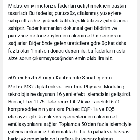
Midas, en iyi motorize faderları geliştirmek için baştan
tasarladı. Bu faderlar, pürüzsüz, cilalanmış yüzeylere
sahip ultra-düz, yüksek kaliteli çelik kılavuz çubuklarına
sahiptir. Fader katmanları dokunsal geri bildirim ve
pürüzsüz motorize işlemin mükemmel bir dengesini
sağlarlar. Diğer önde gelen üreticilere göre üç kat daha
fazla olan 1 milyon döngü değeri ile, bu faderların asla
size sorun çıkarmayacağından emin olabilirsiniz.
50'den Fazla Stüdyo Kalitesinde Sanal İşlemci
Midas, M32 dijital mikser için True Physical Modeling
teknolojisine dayanan 16 yeni efekt işlemcisini geliştirdi.
Bunlar, Urei 1176, Teletronix LA-2A ve Fairchild 670
kompresörlerinin yanı sıra Pultec EQP-1a ve EQ5
ekolayzır gibi klasik ses işlemcilerinin mükemmel
emülasyonlarını sağlar. Toplamda 50'den fazla işlemciyle
çalışma imkanınız bulunmaktadır, bu da pahalı ve hassas
harici ekipmanlarla dolu raflara ihtiyacınız kalmaz