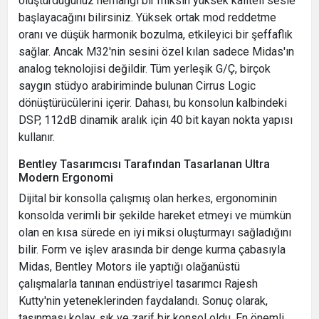
oluşturduğunuz herhangi bir miksin yüksek kaliteli sesle
başlayacağını bilirsiniz. Yüksek ortak mod reddetme
oranı ve düşük harmonik bozulma, etkileyici bir şeffaflık
sağlar. Ancak M32'nin sesini özel kılan sadece Midas'ın
analog teknolojisi değildir. Tüm yerleşik G/Ç, birçok
saygın stüdyo arabiriminde bulunan Cirrus Logic
dönüştürücülerini içerir. Dahası, bu konsolun kalbindeki
DSP, 112dB dinamik aralık için 40 bit kayan nokta yapısı
kullanır.
Bentley Tasarımcısı Tarafından Tasarlanan Ultra
Modern Ergonomi
Dijital bir konsolla çalışmış olan herkes, ergonominin
konsolda verimli bir şekilde hareket etmeyi ve mümkün
olan en kısa sürede en iyi miksi oluşturmayı sağladığını
bilir. Form ve işlev arasında bir denge kurma çabasıyla
Midas, Bentley Motors ile yaptığı olağanüstü
çalışmalarla tanınan endüstriyel tasarımcı Rajesh
Kutty'nin yeteneklerinden faydalandı. Sonuç olarak,
taşınması kolay, şık ve zarif bir konsol oldu. En önemli