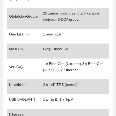
25 zaman ayarlı/faz tutarlı karışım
Otobüsler/Gruplar
veriyolu, 8 DCA grubu
Geri bildirim
1 adet XLR
MIDI G/Ç
Giriş/Çıkış/USB
1 x EtherCon (Ultranet),2 x EtherCon
Veri G/Ç
(AES50),1 x Ethernet
Kulaklıklar
2 x 1/4" TRS (stereo)
USB BAĞLANTI
1 x Tip B, 1 x Tip A
Bilgisayar