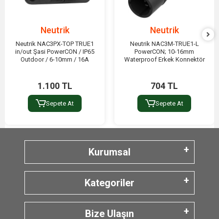
Neutrik
Neutrik
Neutrik NAC3PX-TOP TRUE1
Neutrik NAC3M-TRUE1-L
in/out Şasi PowerCON / IP65
PowerCON; 10-16mm
Outdoor / 6-10mm / 16A
Waterproof Erkek Konnektör
1.100 TL
704 TL
Sepete At
Sepete At
Kurumsal
Kategoriler
Bize Ulaşın