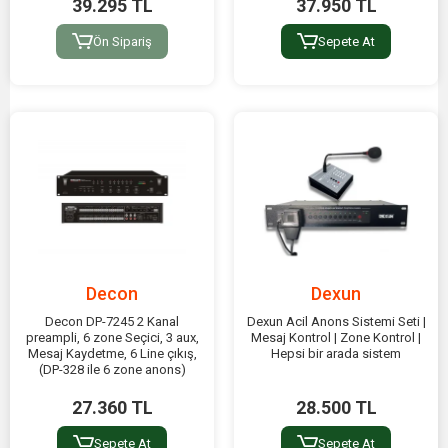
39.295 TL
37.950 TL
Ön Sipariş
Sepete At
Decon
Dexun
Decon DP-7245 2 Kanal
Dexun Acil Anons Sistemi Seti |
preampli, 6 zone Seçici, 3 aux,
Mesaj Kontrol | Zone Kontrol |
Mesaj Kaydetme, 6 Line çıkış,
Hepsi bir arada sistem
(DP-328 ile 6 zone anons)
27.360 TL
28.500 TL
Sepete At
Sepete At