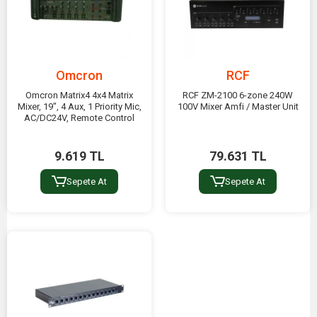
Omcron
RCF
Omcron Matrix4 4x4 Matrix
RCF ZM-2100 6-zone 240W
Mixer, 19", 4 Aux, 1 Priority Mic,
100V Mixer Amfi / Master Unit
AC/DC24V, Remote Control
9.619 TL
79.631 TL
Sepete At
Sepete At