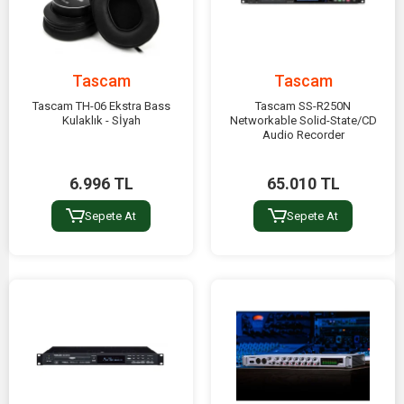
Tascam
Tascam
Tascam TH-06 Ekstra Bass
Tascam SS-R250N
Kulaklık - Sİyah
Networkable Solid-State/CD
Audio Recorder
6.996 TL
65.010 TL
Sepete At
Sepete At