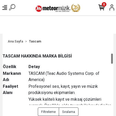
0
Ana Sayfa
Tascam
TASCAM HAKKINDA MARKA BİLGİSİ
Özellik
Detay
Markanın
TASCAM (Teac Audio Systems Corp. of
Adı
America)
Faaliyet
Profesyonel ses, kayıt, yayın ve müzik
Alanı
prodüksiyonu ekipmanları.
Yüksek kaliteli kayıt ve miksaj çözümleri
sunmak. Özellikle elde taşınabilir kaydediciler,
Odak
dijital çok kanallı kaydediciler (Portastudio),
Filtreleme
Sıralama