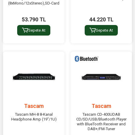
(8xMono/12xStereo),SD-Card
53.790 TL
44.220 TL
Sepete At
Sepete At
Tascam
Tascam
Tascam MH-8 8-Kanal
Tascam CD-400UDAB
Headphone Amp (19"/1U)
CD/SD/USB/Bluetooth Player
with BlueTooth Receiver and
DAB+/FM-Tuner