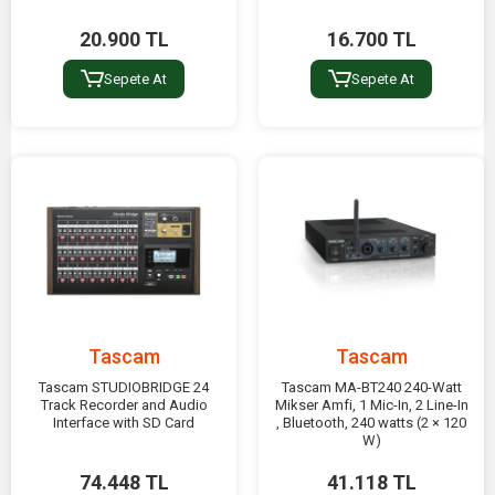
20.900 TL
16.700 TL
Sepete At
Sepete At
Tascam
Tascam
Tascam STUDIOBRIDGE 24
Tascam MA-BT240 240-Watt
Track Recorder and Audio
Mikser Amfi, 1 Mic-In, 2 Line-In
Interface with SD Card
, Bluetooth, 240 watts (2 × 120
W)
74.448 TL
41.118 TL