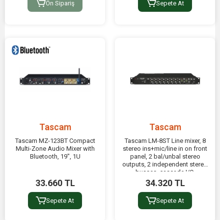
Ön Sipariş
Sepete At
Tascam
Tascam
Tascam MZ-123BT Compact
Tascam LM-8ST Line mixer, 8
Multi-Zone Audio Mixer with
stereo ins+mic/line in on front
Bluetooth, 19", 1U
panel, 2 bal/unbal stereo
outputs, 2 independent stereo
busses, cascade I/O,
33.660 TL
34.320 TL
Sepete At
Sepete At