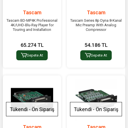
Tascam
Tascam
Tascam BD-MP4K Professional
Tascam Series 8p Dyna 8-Kanal
4K/UHD-Blu-Ray Player for
Mic Preamp With Analog
Touring and Installation
Compressor
65.274 TL
54.186 TL
Sepete At
Sepete At
Tükendi - Ön Sipariş
Tükendi - Ön Sipariş
Tascam
Tascam