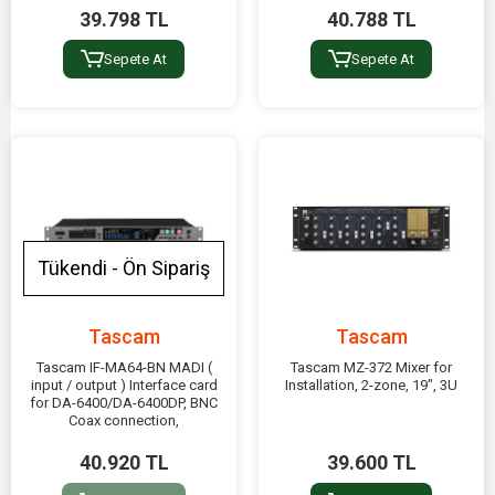
39.798 TL
40.788 TL
Sepete At
Sepete At
Tükendi - Ön Sipariş
Tascam
Tascam
Tascam IF-MA64-BN MADI (
Tascam MZ-372 Mixer for
input / output ) Interface card
Installation, 2-zone, 19", 3U
for DA-6400/DA-6400DP, BNC
Coax connection,
40.920 TL
39.600 TL