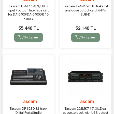
Tascam IF-AE16 AES/EBU (
Tascam IF-AN16-OUT 16-kanal
input / outpu ) Interface card
analogue output card, 64Pin
for DA-6400/DA-6400DP, 16-
SUB-D
kanals
55.440 TL
52.140 TL
Ön Sipariş
Ön Sipariş
Tascam
Tascam
Tascam DP-32SD 32-track
Tascam 202MK7 19“,3U,Dual
Dijital PortaStudio
cassette deck with USB output