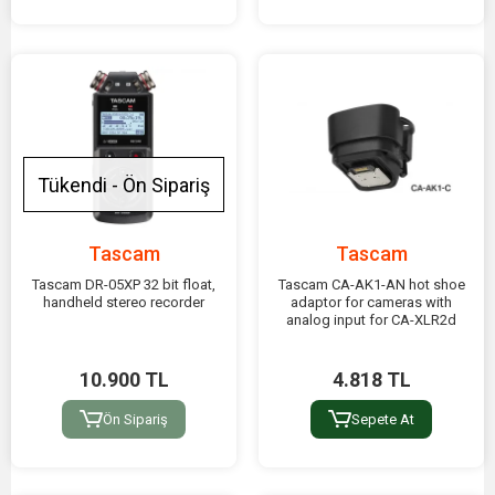
Tükendi - Ön Sipariş
Tascam
Tascam
Tascam DR-05XP 32 bit float,
Tascam CA-AK1-AN hot shoe
handheld stereo recorder
adaptor for cameras with
analog input for CA-XLR2d
10.900 TL
4.818 TL
Ön Sipariş
Sepete At