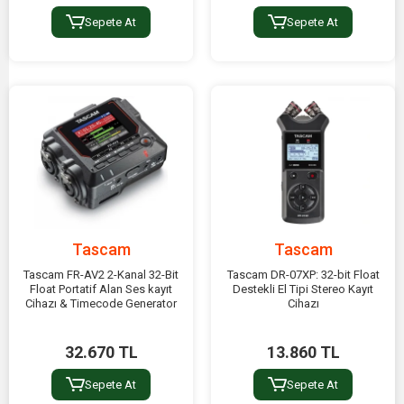
Sepete At
Sepete At
Tascam
Tascam
Tascam FR-AV2 2-Kanal 32-Bit
Tascam DR-07XP: 32-bit Float
Float Portatif Alan Ses kayıt
Destekli El Tipi Stereo Kayıt
Cihazı & Timecode Generator
Cihazı
32.670 TL
13.860 TL
Sepete At
Sepete At