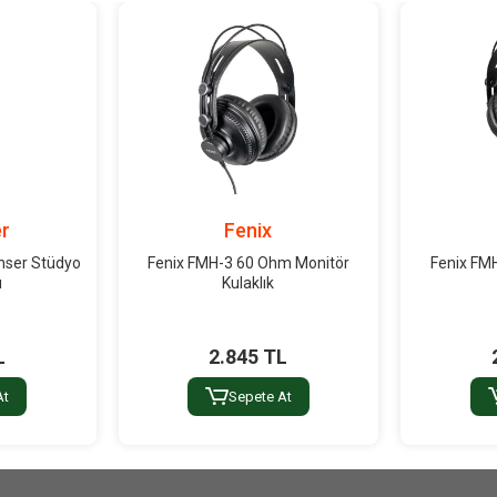
r
Fenix
nser Stüdyo
Fenix FMH-3 60 Ohm Monitör
Fenix FM
u
Kulaklık
L
2.845 TL
At
Sepete At