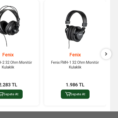
Fenix
Fenix
H-2 32 Ohm Monitör
Fenix FMH-1 32 Ohm Monitör
Kulaklık
Kulaklık
2.283 TL
1.986 TL
Sepete At
Sepete At