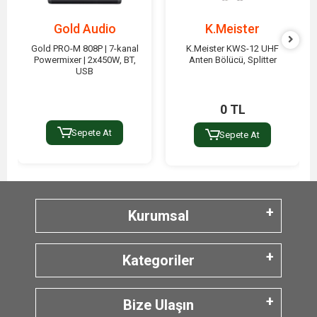
Gold Audio
K.Meister
Gold PRO-M 808P | 7-kanal
K.Meister KWS-12 UHF
Powermixer | 2x450W, BT,
Anten Bölücü, Splitter
USB
0 TL
Sepete At
Sepete At
Kurumsal
Kategoriler
Bize Ulaşın