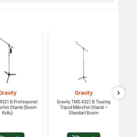
Gravity
Gravity
 4321 B Profesyonel
Gravity TMS 4321 B Touring
G
rofon Standı (Boom
Tripod Mikrofon Standı –
Tab
Kollu)
Standart Boom