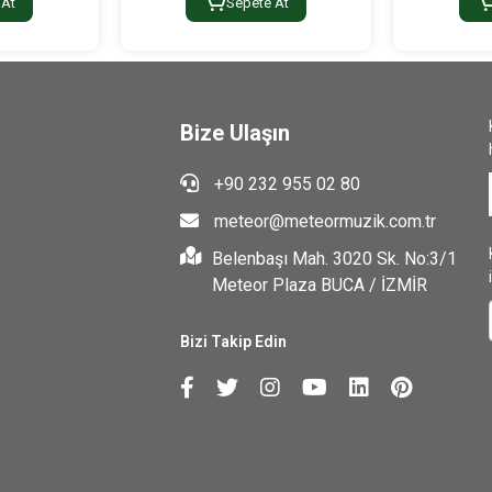
 At
Sepete At
Bize Ulaşın
+90 232 955 02 80
meteor@meteormuzik.com.tr
Belenbaşı Mah. 3020 Sk. No:3/1
Meteor Plaza BUCA / İZMİR
Bizi Takip Edin