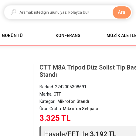
Ara
GÖRÜNTÜ
KONFERANS
MÜZİK ALETLE
CTT M8A Tripod Düz Solist Tip Ba
Standı
Barkod:
2242005308691
Marka:
CTT
Kategori:
Mikrofon Standı
Ürün Grubu:
Mikrofon Sehpası
3.325 TL
Havale/EFT ile
3.192 TL