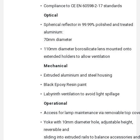
•
Compliance to CE EN 60598-2-17 standards
Optical
•
Spherical reflector in 99.99% polished and treated
aluminium:
70mm diameter
•
110mm diameter borosilicate lens mounted onto
extended holders to allow ventilation
Mechanical
•
Extruded aluminium and steel housing
•
Black Epoxy Resin paint
•
Labyrinth ventilation to avoid light spillage
Operational
•
Access for lamp maintenance via removable top cove
•
Yoke with 10mm diameter hole, adjustable height,
reversible and
sliding into extruded rails to balance accessories and