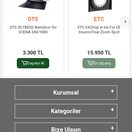
DTS
ETC
DTS 03.TBD02 Barndoor for
ETC S4 Drop in iris For CE
SCENA 650/1000
Source Four Zoom Spot
3.300 TL
15.950 TL
Sepete At
Ön Sipariş
Kurumsal
Kategoriler
Bize Ulaşın