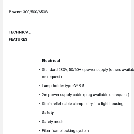
Power:
300/500/650W
TECHNICAL
FEATURES
Electrical
•
Standard 230V, 50/60Hz power supply (others availab
on request)
•
Lamp-holder type GY 9.5
•
2m power supply cable (plug available on request)
•
Strain relief cable clamp entry into light housing
Safety
•
Safety mesh
•
Filter-frame locking system