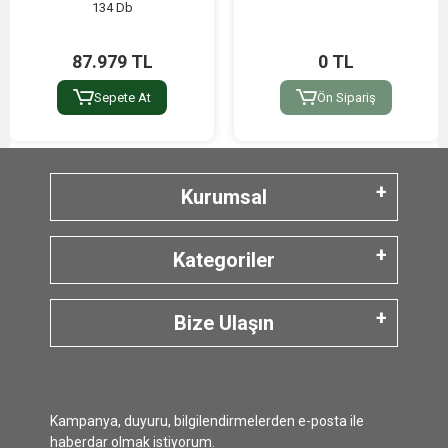
134 Db
87.979 TL
0 TL
Sepete At
Ön Sipariş
Kurumsal
Kategoriler
Bize Ulaşın
Kampanya, duyuru, bilgilendirmelerden e-posta ile
haberdar olmak istiyorum.