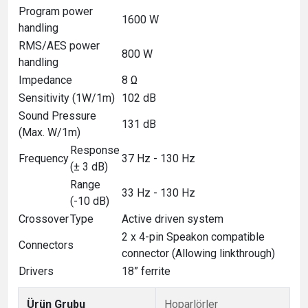
Program power
1600 W
handling
RMS/AES power
800 W
handling
Impedance
8 Ω
Sensitivity (1W/1m)
102 dB
Sound Pressure
131 dB
(Max. W/1m)
Response
Frequency
37 Hz - 130 Hz
(± 3 dB)
Range
33 Hz - 130 Hz
(-10 dB)
Crossover
Type
Active driven system
2 x 4-pin Speakon compatible
Connectors
connector (Allowing linkthrough)
Drivers
18” ferrite
Ürün Grubu
Hoparlörler