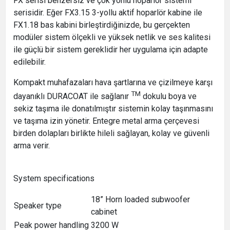
FX serisi benzersiz ve çok yönlü hoparlör sistemi
serisidir. Eğer FX3.15 3-yollu aktif hoparlör kabine ile
FX1.18 bas kabini birleştirdiğinizde, bu gerçekten
modüler sistem ölçekli ve yüksek netlik ve ses kalitesi
ile güçlü bir sistem gereklidir her uygulama için adapte
edilebilir.
Kompakt muhafazaları hava şartlarına ve çizilmeye karşı
TM
dayanıklı DURACOAT ile sağlanır
dokulu boya ve
sekiz taşıma ile donatılmıştır sistemin kolay taşınmasını
ve taşıma izin yönetir. Entegre metal arma çerçevesi
birden dolapları birlikte hileli sağlayan, kolay ve güvenli
arma verir.
System specifications
18” Horn loaded subwoofer
Speaker type
cabinet
Peak power handling
3200 W