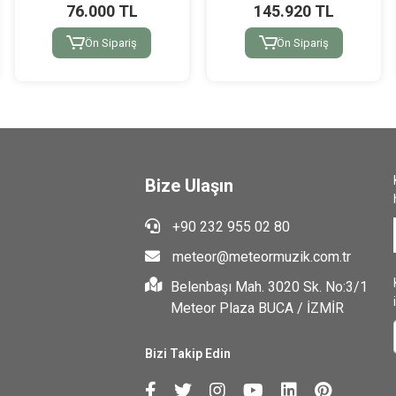
76.000 TL
145.920 TL
Ön Sipariş
Ön Sipariş
Bize Ulaşın
+90 232 955 02 80
meteor@meteormuzik.com.tr
Belenbaşı Mah. 3020 Sk. No:3/1
Meteor Plaza BUCA / İZMİR
Bizi Takip Edin