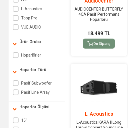
Audiocenter
L-Acoustics
AUDIOCENTER BUTTERFLY
4CA Pasif Performans
Topp Pro
Hoparlörü
VUE AUDIO
18.499 TL
Ürün Grubu
Ön Sipariş
Hoparlörler
Hoparlör Türü
Pasif Subwoofer
Pasif Line Array
Hoparlör Ölçüsü
L-Acoustics
15"
L-Acoustics KARA II Long
Throw Concert Sound Line