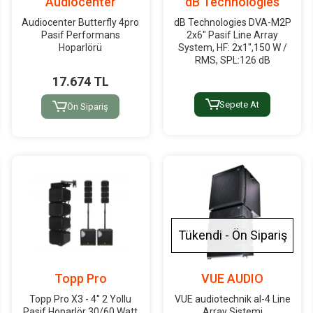
Audiocenter
dB Technologies
Audiocenter Butterfly 4pro
dB Technologies DVA-M2P
Pasif Performans
2x6" Pasif Line Array
Hoparlörü
System, HF: 2x1",150 W /
RMS, SPL:126 dB
17.674 TL
Sepete At
Ön Sipariş
Tükendi - Ön Sipariş
Topp Pro
VUE AUDIO
Topp Pro X3 - 4'' 2 Yollu
VUE audiotechnik al-4 Line
Pasif Hoparlör 30/60 Watt
Array Sistemi