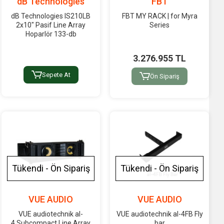
dB Technologies
FBT
dB Technologies IS210LB
FBT MY RACK | for Myra
2x10" Pasif Line Array
Series
Hoparlör 133-db
3.276.955 TL
Sepete At
Ön Sipariş
Tükendi - Ön Sipariş
Tükendi - Ön Sipariş
VUE AUDIO
VUE AUDIO
VUE audiotechnik al-
VUE audiotechnik al-4FB Fly
4 Subcompact Line Array
bar