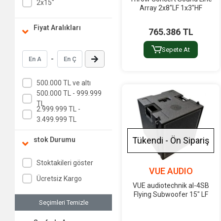
2x15"
Array 2x8"LF 1x3"HF
Fiyat Aralıkları
765.386 TL
Sepete At
-
500.000 TL ve altı
500.000 TL - 999.999
TL
2.999.999 TL -
3.499.999 TL
Tükendi - Ön Sipariş
stok Durumu
Stoktakileri göster
VUE AUDIO
Ücretsiz Kargo
VUE audiotechnik al-4SB
Flying Subwoofer 15" LF
Seçimleri Temizle