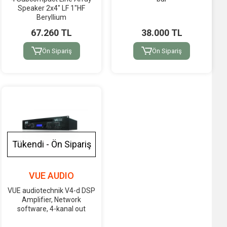
Speaker 2x4" LF 1"HF
Beryllium
67.260 TL
38.000 TL
Ön Sipariş
Ön Sipariş
Tükendi - Ön Sipariş
VUE AUDIO
VUE audiotechnik V4-d DSP
Amplifier, Network
software, 4-kanal out