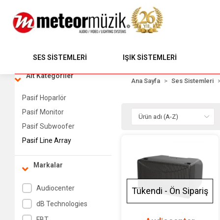
SES SİSTEMLERİ
IŞIK SİSTEMLERİ
Alt Kategoriler
Ana Sayfa
Ses Sistemleri
Pasif Hoparlör
Pasif Monitor
Pasif Subwoofer
Pasif Line Array
Markalar
Audiocenter
Tükendi - Ön Sipariş
dB Technologies
FBT