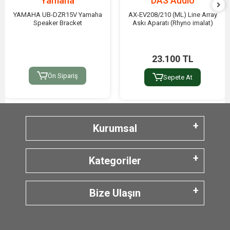
Yamaha
DAS Audio
YAMAHA UB-DZR15V Yamaha
AX-EV208/210 (ML) Line Array
Speaker Bracket
Askı Aparatı (Rhyno imalat)
23.100 TL
Ön Sipariş
Sepete At
Kurumsal
Kategoriler
Bize Ulaşın