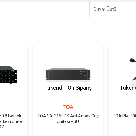
Duvar Üstü
Tükendi - Ön Sipariş
Tükend
r
TOA
 8 Bölgeli
TOA VX-3150DS Acil Anons Güç
TOA RM-300
rkezi Ünite
Ünitesi PSU
0V