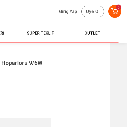
0
Giriş Yap
Üye Ol
Rİ
SÜPER TEKLİF
OUTLET
r Hoparlörü 9/6W