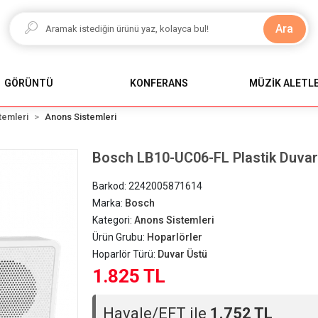
Ara
GÖRÜNTÜ
KONFERANS
MÜZİK ALETLE
temleri
Anons Sistemleri
Bosch LB10-UC06-FL Plastik Duva
Barkod:
2242005871614
Marka:
Bosch
Kategori:
Anons Sistemleri
Ürün Grubu:
Hoparlörler
Hoparlör Türü:
Duvar Üstü
1.825 TL
Havale/EFT ile
1.752 TL