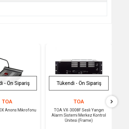
i - Ön Sipariş
Tükendi - Ön Sipariş
TOA
TOA
X Anons Mikrofonu
TOA VX-3008F Sesli Yangın
Alarm Sistemi Merkez Kontrol
4x
Ünitesi (Frame)