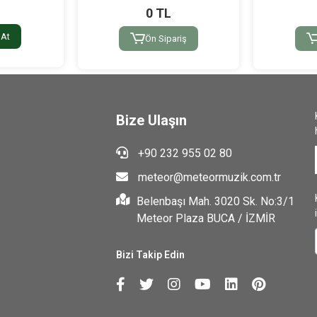
0 TL
 At
Ön Sipariş
Bize Ulaşın
+90 232 955 02 80
meteor@meteormuzik.com.tr
Belenbaşı Mah. 3020 Sk. No:3/1
Meteor Plaza BUCA / İZMİR
Bizi Takip Edin