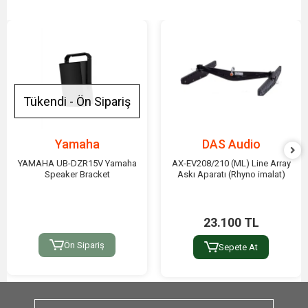
Tükendi - Ön Sipariş
Yamaha
DAS Audio
YAMAHA UB-DZR15V Yamaha
AX-EV208/210 (ML) Line Array
Speaker Bracket
Askı Aparatı (Rhyno imalat)
23.100 TL
Ön Sipariş
Sepete At