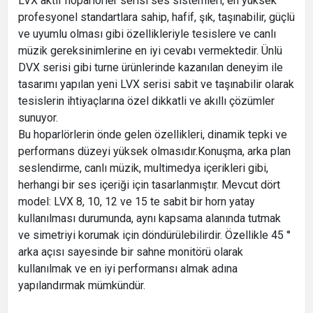
LVX aktif hoparlörler serisi ses sistemleri, en yüksek
profesyonel standartlara sahip, hafif, şık, taşınabilir, güçlü
ve uyumlu olması gibi özellikleriyle tesislere ve canlı
müzik gereksinimlerine en iyi cevabı vermektedir. Ünlü
DVX serisi gibi turne ürünlerinde kazanılan deneyim ile
tasarımı yapılan yeni LVX serisi sabit ve taşınabilir olarak
tesislerin ihtiyaçlarına özel dikkatli ve akıllı çözümler
sunuyor.
Bu hoparlörlerin önde gelen özellikleri, dinamik tepki ve
performans düzeyi yüksek olmasıdır.Konuşma, arka plan
seslendirme, canlı müzik, multimedya içerikleri gibi,
herhangi bir ses içeriği için tasarlanmıştır. Mevcut dört
model: LVX 8, 10, 12 ve 15 te sabit bir horn yatay
kullanılması durumunda, aynı kapsama alanında tutmak
ve simetriyi korumak için döndürülebilirdir. Özellikle 45 °
arka açısı sayesinde bir sahne monitörü olarak
kullanılmak ve en iyi performansı almak adına
yapılandırmak mümkündür.