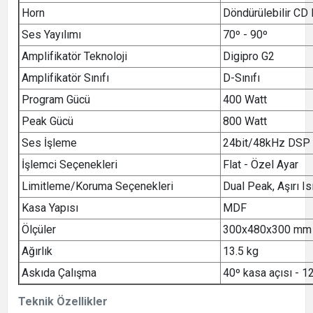
Horn
Döndürülebilir CD
Ses Yayılımı
70º - 90º
Amplifikatör Teknoloji
Digipro G2
Amplifikatör Sınıfı
D-Sınıfı
Program Gücü
400 Watt
Peak Gücü
800 Watt
Ses İşleme
24bit/48kHz DSP
İşlemci Seçenekleri
Flat - Özel Ayar
Limitleme/Koruma Seçenekleri
Dual Peak, Aşırı 
Kasa Yapısı
MDF
Ölçüler
300x480x300 mm
Ağırlık
13.5 kg
Askıda Çalışma
40º kasa açısı - 1
Teknik Özellikler