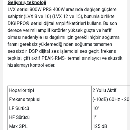
Gelişmiş teknoloji
LVX serisi 800W PRG 400W arasında değişen güçlere
sahiptir (LVX 8 ve 10) (LVX 12 ve 15), bununla birlikte
DIGIPRO® serisi dijital amplifikatörleri kullanır. Bu son
derece verimli amplifikatörler yüksek güçte ve hafif
olması nedeniyle ısı dağılımı için gerekli hiçbir soğutma
fanını gereksiz yüklemediğinden soğutma tamamen
sessizdir. DSP dijital ses işlemcisi ses geçit, frekans
tepkisi, çift aktif PEAK-RMS- termal sınırlayıcı ve akustik
hizalamayı kontrol eder.
Hoparlör tipi
2 Yollu Aktif
Frekans tepkisi
(-10dB) 60Hz - 20
LF Sürücü
10"
HF Sürücü
1"
Max SPL
125 dB