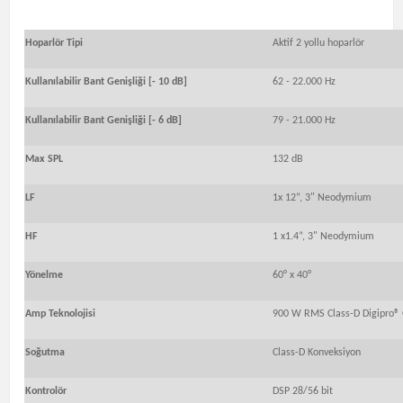
Hoparlör Tipi
Aktif 2 yollu hoparlör
Kullanılabilir Bant Genişliği [- 10 dB]
62 - 22.000 Hz
Kullanılabilir Bant Genişliği [- 6 dB]
79 - 21.000 Hz
Max SPL
132 dB
LF
1x 12”, 3" Neodymium
HF
1 x1.4”, 3" Neodymium
Yönelme
60° x 40°
Amp Teknolojisi
900 W RMS Class-D Digipro®
Soğutma
Class-D Konveksiyon
Kontrolör
DSP 28/56 bit