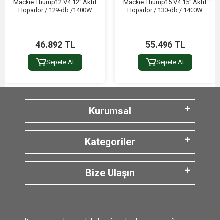
Mackie Thump12 V4 12" Aktif
Mackie Thump15 V4 15" Aktif
Hoparlör / 129-db /1400W
Hoparlör / 130-db / 1400W
46.892 TL
55.496 TL
Sepete At
Sepete At
Kurumsal
Kategoriler
Bize Ulaşın