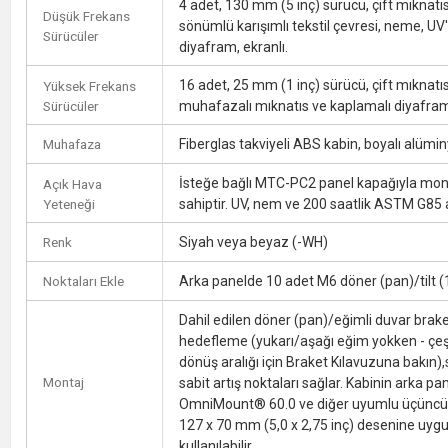
4 adet, 130 mm (5 inç) sürücü, çift mıknatı
Düşük Frekans
sönümlü karışımlı tekstil çevresi, neme, UV'y
Sürücüler
diyafram, ekranlı.
16 adet, 25 mm (1 inç) sürücü, çift mıknatı
Yüksek Frekans
Sürücüler
muhafazalı mıknatıs ve kaplamalı diyafram
Muhafaza
Fiberglas takviyeli ABS kabin, boyalı alüm
İsteğe bağlı MTC-PC2 panel kapağıyla mont
Açık Hava
Yeteneği
sahiptir. UV, nem ve 200 saatlik ASTM G85 a
Renk
Siyah veya beyaz (-WH)
Noktaları Ekle
Arka panelde 10 adet M6 döner (pan)/tilt (
Dahil edilen döner (pan)/eğimli duvar brake
hedefleme (yukarı/aşağı eğim yokken - çeş
dönüş aralığı için Braket Kılavuzuna bakın)
Montaj
sabit artış noktaları sağlar. Kabinin arka p
OmniMount® 60.0 ve diğer uyumlu üçüncü ta
127 x 70 mm (5,0 x 2,75 inç) desenine uygun
kullanılabilir.