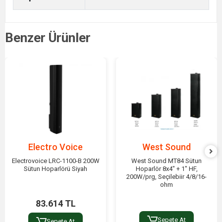
Benzer Ürünler
Electro Voice
West Sound
Electrovoice LRC-1100-B 200W
West Sound MT84 Sütun
Sütun Hoparlörü Siyah
Hoparlör 8x4" + 1" HF,
200W/prg, Seçilebiir 4/8/16-
ohm
83.614 TL
Sepete At
Sepete At