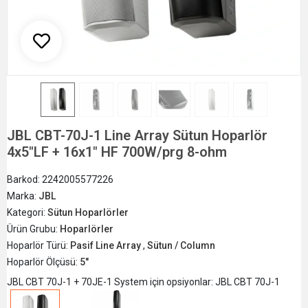
JBL CBT-70J-1 Line Array Sütun Hoparlör
4x5"LF + 16x1" HF 700W/prg 8-ohm
Barkod:
2242005577226
Marka:
JBL
Kategori:
Sütun Hoparlörler
Ürün Grubu:
Hoparlörler
Hoparlör Türü:
Pasif Line Array
,
Sütun / Column
Hoparlör Ölçüsü:
5"
JBL CBT 70J-1 + 70JE-1 System için opsiyonlar: JBL CBT 70J-1