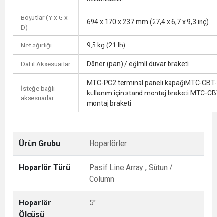
Boyutlar (Y x G x
694 x 170 x 237 mm (27,4 x 6,7 x 9,3 inç)
D)
Net ağırlığı
9,5 kg (21 lb)
Dahil Aksesuarlar
Döner (pan) / eğimli duvar braketi
MTC-PC2 terminal paneli kapağıMTC-CBT-S
İsteğe bağlı
kullanım için stand montaj braketi MTC-CB
aksesuarlar
montaj braketi
Ürün Grubu
Hoparlörler
Hoparlör Türü
Pasif Line Array
,
Sütun /
Column
Hoparlör
5"
Ölçüsü