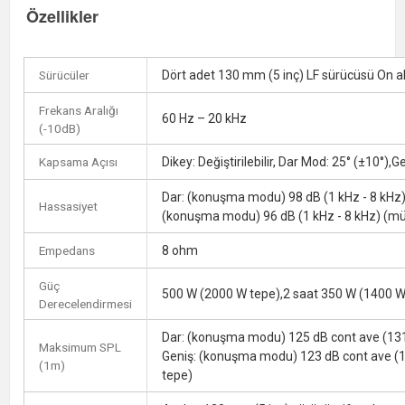
Özellikler
Sürücüler
Dört adet 130 mm (5 inç) LF sürücüsü On al
Frekans Aralığı
60 Hz – 20 kHz
(-10dB)
Kapsama Açısı
Dikey: Değiştirilebilir, Dar Mod: 25° (±10°),
Dar: (konuşma modu) 98 dB (1 kHz - 8 kHz)
Hassasiyet
(konuşma modu) 96 dB (1 kHz - 8 kHz) (mü
Empedans
8 ohm
Güç
500 W (2000 W tepe),2 saat 350 W (1400 W
Derecelendirmesi
Dar: (konuşma modu) 125 dB cont ave (131
Maksimum SPL
Geniş: (konuşma modu) 123 dB cont ave (1
(1m)
tepe)