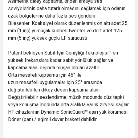
Asimetrik dikey kapsama, önden arkaya ses
seviyelerinin daha tutarlı olmasını sağlamak için odanın
uzak bölgelerine daha fazla ses gönderir.
Bileşenler: Koaksiyel olarak düzenlenmiş on altı adet 25
mm (1 inç) yumuşak kubbeli tweeter ve dört adet 125
mm (5 inç) yüksek güçlü LF sürücüsü
.
Patent bekleyen Sabit Işın Genişliği Teknolojisi™ en
yüksek frekanslara kadar sabit yönlülük sağlar ve
kapsama alanı dışında oluşan lobları azaltır.
Orta mesafeli kapsama için 45° ile
uzun mesafeli uygulamalar için 25° arasında
değiştirilebilen dikey desen kapsama alanı.
Değiştirilebilir seslendirme, müzik modunda düz tepki
veya konuşma modunda orta aralıkta varlık zirvesi sağlar.
HF cihazlarının Dynamic SonicGuard™ aşırı yük koruması
Döner (pan) / eğimli duvar braketi dahildir.