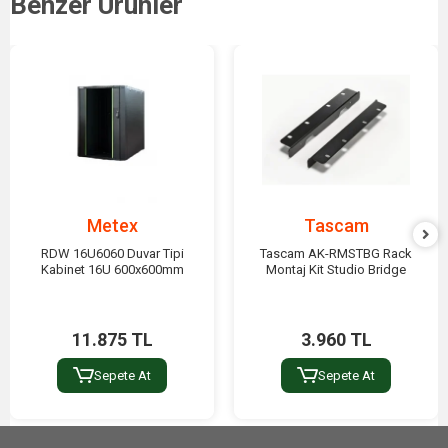
Benzer Ürünler
Metex
Tascam
RDW 16U6060 Duvar Tipi
Tascam AK-RMSTBG Rack
Kabinet 16U 600x600mm
Montaj Kit Studio Bridge
11.875 TL
3.960 TL
Sepete At
Sepete At