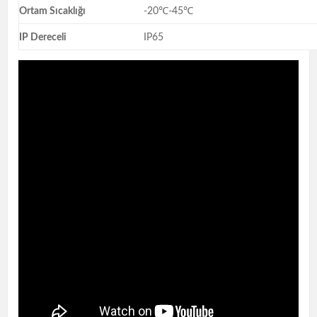
Ortam Sıcaklığı
-20℃-45℃
IP Dereceli
IP65