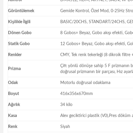
Görüntülemek
Gemide Kontrol, Özel Mod, 0-25Hz Str
Kişilikle İlgili
BASIC/20CHS, STANDART/24CHS, GE
Dönen Gobo
8 Gobos+ Beyaz, Gobo akışı efekti, Gobo
Statik Gobo
12 Gobos+ Beyaz, Gobo akışı efekti, Gob
Renkler
CMY, Tek renk tekerleği (8 dikroik filtre
Çift yönlü dönüşe sahip 5 F prizmanın bir
Prizma
doğrusal prizmanın bir parçası, Hız ayarla
Odak
Motorlu doğrusal odaklama
Boyut
416x356x670mm
Ağırlık
34 kilo
Kasa
Alev geciktirici plastik (V0),Pres dökü
Renk
Siyah