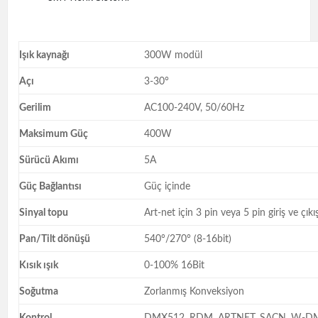
Işık kaynağı
300W modül
Açı
3-30°
Gerilim
AC100-240V, 50/60Hz
Maksimum Güç
400W
Sürücü Akımı
5A
Güç Bağlantısı
Güç içinde
Sinyal topu
Art-net için 3 pin veya 5 pin giriş ve çıkış
Pan/Tilt dönüşü
540°/270° (8-16bit)
Kısık ışık
0-100% 16Bit
Soğutma
Zorlanmış Konveksiyon
Kontrol
DMX512, RDM, ARTNET, SACN, W-DMX 