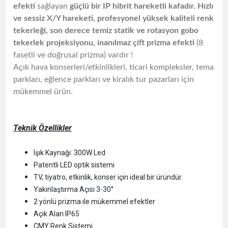
efekti
sağlayan
güçlü bir IP hibrit hareketli kafadır. Hızlı
ve sessiz X/Y hareketi, profesyonel yüksek kaliteli renk
tekerleği, son derece temiz statik ve rotasyon gobo
tekerlek projeksiyonu,
inanılmaz çift prizma efekti
(8
fasetli ve doğrusal prizma)
vardır !
Açık hava konserleri/etkinlikleri, ticari kompleksler, tema
parkları, eğlence parkları ve kiralık tur pazarları için
mükemmel ürün.
Teknik Özellikler
Işık Kaynağı: 300W Led
Patentli LED optik sistemi
TV, tiyatro, etkinlik, konser için ideal bir üründür.
Yakınlaştırma Açısı 3-30°
2 yönlü prizma ile mükemmel efektler
Açık Alan IP65
CMY Renk Sistemi