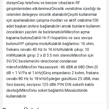
dizaynCep telefonu ve benzer cihazların RF
girişimlerinden etkilenmezÖncelik verebilme özelliği ile
istenilen delegeye öncelik atanabilirÇeşitli kullanımlar
için ayarlanabilen çalışma modları ve aktif olabilme100
adet başkan ünitesi bağlanabiliri ancak bunların kullanım
öncelikleri yazılım ile belirlenebilirMikrofon açma
kapama butonuDahili Hi-Fi hoparlörü ve ses seviye
butonuVIP çalışma moduKulaklık bağlantısı: 16 ohm,
frekans cevabı 40 Hz to 16 kHzKulaklık çıkışı: 10
mWKulaklık girişi: 2 x Ø 3.5 mm stereoMikrofon için
5V/DC beslemeUni-directional condanser
mikrofonMikrofon Hassasiyeti -46 dBA at 680 Ohm (0
dB = 1 V/Pa at 1 kHz)Giriş empedansı 2 kohm, frekans
cevabı 80 Hz to 18 kHzEşdeğer gürültüsü 25 dBA, max.
Ses basınç seviyesi 125 dB6 PIN DIN soketli kablo
desteğiMikrofonu soket bağlantılı.Masaüstünde
kullanılabilir