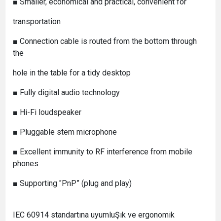
■ Smaller, economical and practical, convenient for
transportation
■ Connection cable is routed from the bottom through
the
hole in the table for a tidy desktop
■ Fully digital audio technology
■ Hi-Fi loudspeaker
■ Pluggable stem microphone
■ Excellent immunity to RF interference from mobile
phones
■ Supporting "PnP” (plug and play)
IEC 60914 standartına uyumluŞık ve ergonomik