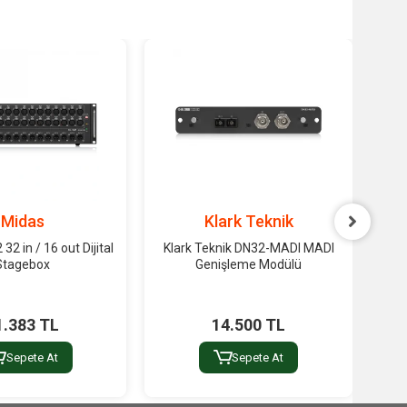
Midas
Klark Teknik
2 in / 16 out Dijital
Klark Teknik DN32-MADI MADI
Stagebox
Genişleme Modülü
SD/
1.383 TL
14.500 TL
Sepete At
Sepete At