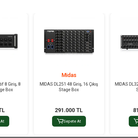
Midas
 8 Giriş, 8
MIDAS DL251 48 Giriş, 16 Çıkış
MIDAS DL32 3
tage Box
Stage Box
TL
291.000 TL
8
 At
Sepete At