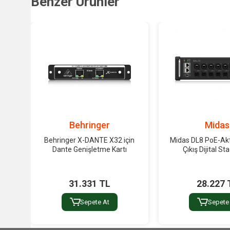
Benzer Ürünler
Behringer
Midas
Behringer X-DANTE X32 için
Midas DL8 PoE-Aktif
Dante Genişletme Kartı
Çıkış Dijital S
31.331 TL
28.227 
Sepete At
Sepete