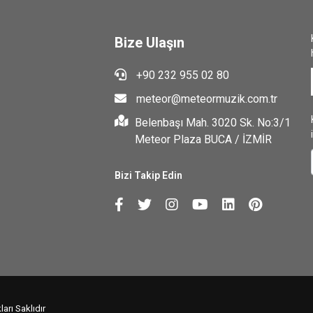
Bize Ulaşın
+90 232 955 02 80
meteor@meteormuzik.com.tr
Belenbaşı Mah. 3020 Sk. No:3/1
Meteor Plaza BUCA / İZMİR
Bizi Takip Edin
arı Saklıdır