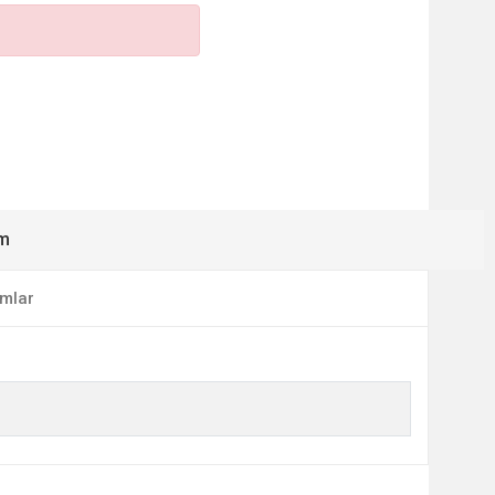
ım
mlar