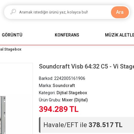
Ara
GÖRÜNTÜ
KONFERANS
MÜZİK ALETLE
tial Stagebox
Soundcraft Visb 64:32 C5 - Vi Stag
Barkod:
2242005161906
Marka:
Soundcraft
Kategori:
Dijtial Stagebox
Ürün Grubu:
Mixer (Dijital)
394.289 TL
Havale/EFT ile
378.517 TL