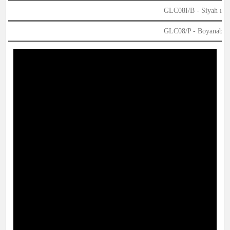
GLC08I/B - Siyah ızg
GLC08/P - Boyanabilir