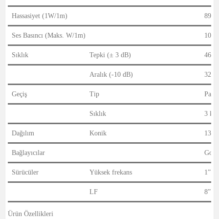
Hassasiyet (1W/1m)
89 d
Ses Basıncı (Maks. W/1m)
108 
Sıklık
Tepki (± 3 dB)
46 H
Aralık (-10 dB)
32 H
Geçiş
Tip
Pasif
Sıklık
3 kH
Dağılım
Konik
135°
Bağlayıcılar
Gold
Sürücüler
Yüksek frekans
1” A
LF
8” A
Ürün Özellikleri