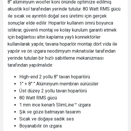
8" alüminyum woofer koni önünde optimize edilmiş
akustik kol tarafından yerinde tutulur. 80 Watt RMS gücü
ile sıcak ve ayrıntılı doğal ses üretimi için gerçek
sonuçlar elde edilir. Hoparlör kullanım ömrü boyunca
istikrar, güvenli montaj ve kolay kurulum garanti etmek
için bağlantısı altın kaplama yaylı konnektörler
kullanılarak yapılır, tavana hoparlör montajı dört vida ile
yapılır ve ön ızgara neodimyum mıknatıslar tarafından
yerinde tutulan bir hızlı sabitleme mekanizması
tarafından yapılmalıdır.
High-end 2 yollu 8" tavan hoparlörü
1" + 8" " Alüminyum membran sürücüler
Üst düzey 2 yollu tavan hoparlörü
80 Watt RMS gücü
1 mm ince kenarlı SlimLine™ ızgara
Şık ve göze batmayan tasarım
Sıcak ve doğaya sadık ses
Boyanabilir ön ızgara