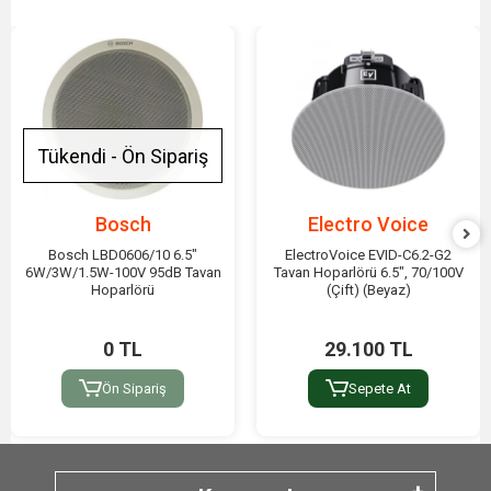
Tükendi - Ön Sipariş
Bosch
Electro Voice
Bosch LBD0606/10 6.5"
ElectroVoice EVID-C6.2-G2
6W/3W/1.5W-100V 95dB Tavan
Tavan Hoparlörü 6.5", 70/100V
Hoparlörü
(Çift) (Beyaz)
0 TL
29.100 TL
Ön Sipariş
Sepete At