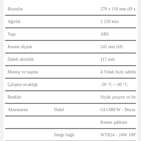
Boyutlar
270 x 118 mm (Ø x D
Ağırlık
2.250 kilo
Yapı
ABS
Kesme ölçüsü
245 mm (Ø)
Dahili derinlik
115 mm
Montaj ve taşıma
4 Vidalı hızlı sabitle
Çalışma sıcaklığı
-20 °C ~ 60 °C
Renkler
Siyah çerçeve ve beyaz
Aksesuarlar
Dahil
GLC08I/W - Beyaz ız
Kesme şablonu
İsteğe bağlı
WTR24 - 24W 100V ha