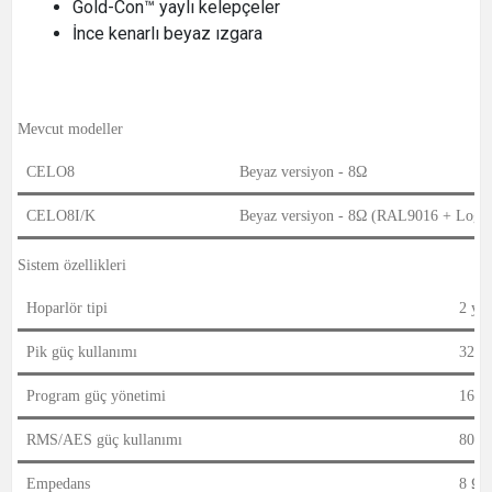
Gold-Con™ yaylı kelepçeler
İnce kenarlı beyaz ızgara
Mevcut modeller
CELO8
Beyaz versiyon - 8Ω
CELO8I/K
Beyaz versiyon - 8Ω (RAL9016 + Logo
Sistem özellikleri
Hoparlör tipi
2 yol
Pik güç kullanımı
320
Program güç yönetimi
160
RMS/AES güç kullanımı
80W
Empedans
8 Ω