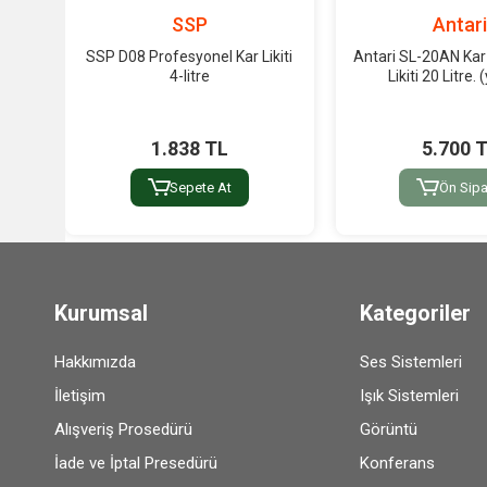
SSP
Antar
SSP D08 Profesyonel Kar Likiti
Antari SL-20AN Kar
4-litre
Likiti 20 Litre.
1.838 TL
5.700 
Sepete At
Ön Sipa
Kurumsal
Kategoriler
Hakkımızda
Ses Sistemleri
İletişim
Işık Sistemleri
Alışveriş Prosedürü
Görüntü
İade ve İptal Presedürü
Konferans