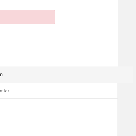
ım
mlar