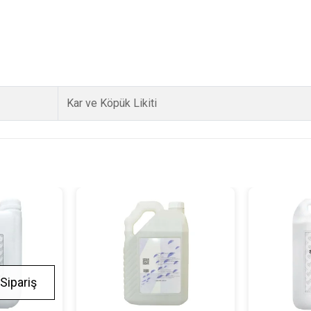
Kar ve Köpük Likiti
Sipariş