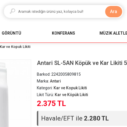
Ara
GÖRÜNTÜ
KONFERANS
MÜZİK ALETLE
Kar ve Kopuk Likiti
Antari SL-5AN Köpük ve Kar Likiti 5
Barkod:
2242005809815
Marka:
Antari
Kategori:
Kar ve Kopuk Likiti
Likit Türü:
Kar ve Köpük Likiti
2.375 TL
Havale/EFT ile
2.280 TL