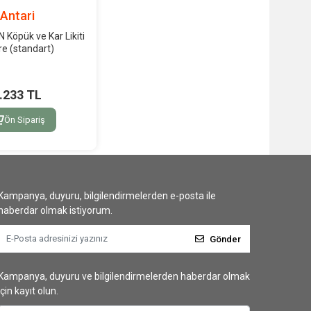
Antari
N Köpük ve Kar Likiti
tre (standart)
.233 TL
Ön Sipariş
Kampanya, duyuru, bilgilendirmelerden e-posta ile
haberdar olmak istiyorum.
Gönder
Kampanya, duyuru ve bilgilendirmelerden haberdar olmak
için kayıt olun.