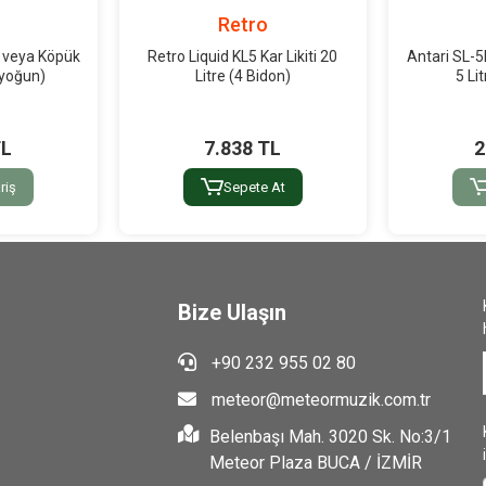
i
Retro
 veya Köpük
Retro Liquid KL5 Kar Likiti 20
Antari SL-5
 (yoğun)
Litre (4 Bidon)
5 Li
TL
7.838 TL
2
riş
Sepete At
Bize Ulaşın
+90 232 955 02 80
meteor@meteormuzik.com.tr
Belenbaşı Mah. 3020 Sk. No:3/1
Meteor Plaza BUCA / İZMİR