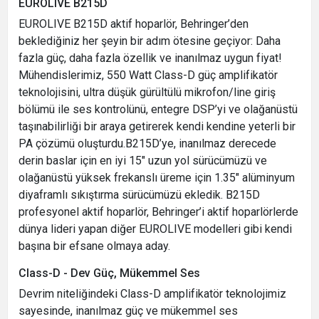
EUROLIVE B215D
EUROLIVE B215D aktif hoparlör, Behringer’den
beklediğiniz her şeyin bir adım ötesine geçiyor: Daha
fazla güç, daha fazla özellik ve inanılmaz uygun fiyat!
Mühendislerimiz, 550 Watt Class-D güç amplifikatör
teknolojisini, ultra düşük gürültülü mikrofon/line giriş
bölümü ile ses kontrolünü, entegre DSP’yi ve olağanüstü
taşınabilirliği bir araya getirerek kendi kendine yeterli bir
PA çözümü oluşturdu.
B215D’ye, inanılmaz derecede
derin baslar için en iyi 15" uzun yol sürücümüzü ve
olağanüstü yüksek frekanslı üreme için 1.35" alüminyum
diyaframlı sıkıştırma sürücümüzü ekledik. B215D
profesyonel aktif hoparlör, Behringer’i aktif hoparlörlerde
dünya lideri yapan diğer EUROLIVE modelleri gibi kendi
başına bir efsane olmaya aday.
Class-D - Dev Güç, Mükemmel Ses
Devrim niteliğindeki Class-D amplifikatör teknolojimiz
sayesinde, inanılmaz güç ve mükemmel ses