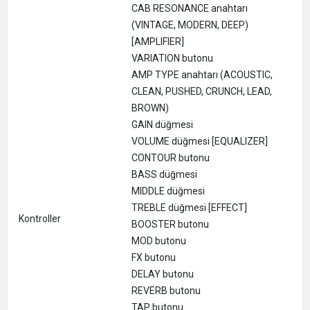
CAB RESONANCE anahtarı
(VINTAGE, MODERN, DEEP)
[AMPLIFIER]
VARIATION butonu
AMP TYPE anahtarı (ACOUSTIC,
CLEAN, PUSHED, CRUNCH, LEAD,
BROWN)
GAIN düğmesi
VOLUME düğmesi [EQUALIZER]
CONTOUR butonu
BASS düğmesi
MIDDLE düğmesi
TREBLE düğmesi [EFFECT]
Kontroller
BOOSTER butonu
MOD butonu
FX butonu
DELAY butonu
REVERB butonu
TAP butonu