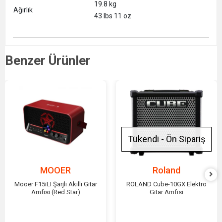
19.8 kg
Ağırlık
43 lbs 11 oz
Benzer Ürünler
Tükendi - Ön Sipariş
MOOER
Roland
Mooer F15iLI Şarjlı Akıllı Gitar
ROLAND Cube-10GX Elektro
Amfisi (Red Star)
Gitar Amfisi