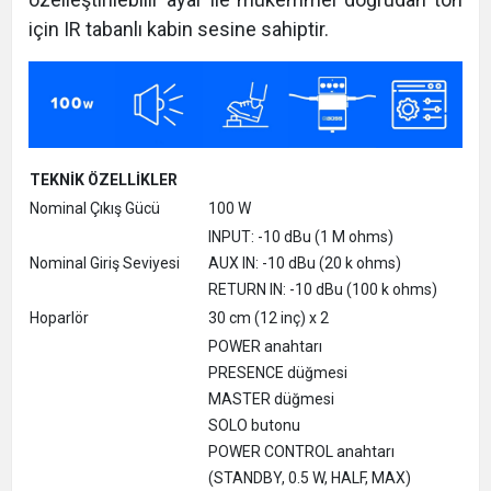
için IR tabanlı kabin sesine sahiptir.
TEKNİK ÖZELLİKLER
Nominal Çıkış Gücü
100 W
INPUT: -10 dBu (1 M ohms)
Nominal Giriş Seviyesi
AUX IN: -10 dBu (20 k ohms)
RETURN IN: -10 dBu (100 k ohms)
Hoparlör
30 cm (12 inç) x 2
POWER anahtarı
PRESENCE düğmesi
MASTER düğmesi
SOLO butonu
POWER CONTROL anahtarı
(STANDBY, 0.5 W, HALF, MAX)