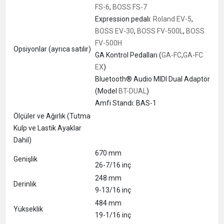
FS-6
,
BOSS FS-7
Expression pedalı:
Roland EV-5
,
BOSS EV-30
,
BOSS FV-500L
,
BOSS
FV-500H
Opsiyonlar (ayrıca satılır)
GA Kontrol Pedalları (
GA-FC
,
GA-FC
EX
)
Bluetooth® Audio MIDI Dual Adaptör
(Model
BT-DUAL
)
Amfi Standı: BAS-1
Ölçüler ve Ağırlık (Tutma
Kulp ve Lastik Ayaklar
Dahil)
670 mm
Genişlik
26-7/16 inç
248 mm
Derinlik
9-13/16 inç
484 mm
Yükseklik
19-1/16 inç