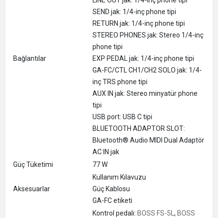
LINE OUT jak: 1/4-inç phone tipi
SEND jak: 1/4-inç phone tipi
RETURN jak: 1/4-inç phone tipi
STEREO PHONES jak: Stereo 1/4-inç
phone tipi
Bağlantılar
EXP PEDAL jak: 1/4-inç phone tipi
GA-FC/CTL CH1/CH2 SOLO jak: 1/4-
inç TRS phone tipi
AUX IN jak: Stereo minyatür phone
tipi
USB port: USB C tipi
BLUETOOTH ADAPTOR SLOT:
Bluetooth® Audio MIDI Dual Adaptör
AC IN jak
Güç Tüketimi
77 W
Kullanım Kılavuzu
Aksesuarlar
Güç Kablosu
GA-FC etiketi
Kontrol pedalı:
BOSS FS-5L
,
BOSS