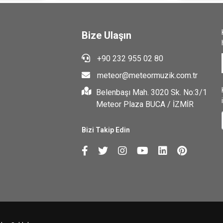
Bize Ulaşın
+90 232 955 02 80
meteor@meteormuzik.com.tr
Belenbaşı Mah. 3020 Sk. No:3/1
Meteor Plaza BUCA / İZMİR
Bizi Takip Edin