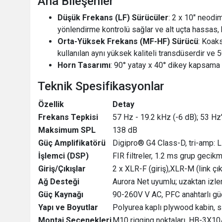
Ana Bileşenler
Düşük Frekans (LF) Sürücüler
: 2 x 10" neodi
yönlendirme kontrolü sağlar ve alt uçta hassas, hı
Orta-Yüksek Frekans (MF-HF) Sürücü
: Koak
kullanılan aynı yüksek kaliteli transdüserdir ve
Horn Tasarımı
: 90° yatay x 40° dikey kapsama 
Teknik Spesifikasyonlar
Özellik
Detay
Frekans Tepkisi
57 Hz - 19.2 kHz (-6 dB); 53 Hz
Maksimum SPL
138 dB
Güç Amplifikatörü
Digipro® G4 Class-D, tri-am
İşlemci (DSP)
FIR filtreler, 1.2 ms grup geci
Giriş/Çıkışlar
2 x XLR-F (giriş),XLR-M (link çı
Ağ Desteği
Aurora Net uyumlu; uzaktan izle
Güç Kaynağı
90-260V V AC, PFC anahtarlı gü
Yapı ve Boyutlar
Polyurea kaplı plywood kabin, s
Montaj Seçenekleri
M10 rigging noktaları, HB-3X10/