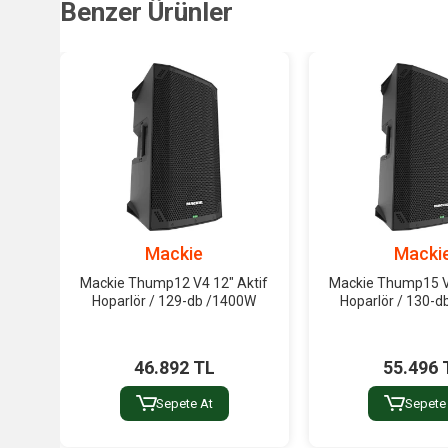
Benzer Ürünler
Mackie
Macki
Mackie Thump12 V4 12" Aktif
Mackie Thump15 V4
Hoparlör / 129-db /1400W
Hoparlör / 130-d
46.892 TL
55.496 
Sepete At
Sepete