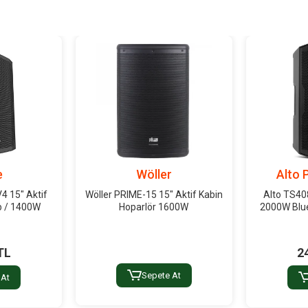
e
Wöller
Alto 
 15" Aktif
Wöller PRIME-15 15" Aktif Kabin
Alto TS408
b / 1400W
Hoparlör 1600W
2000W Blu
TL
2
Sepete At
 At