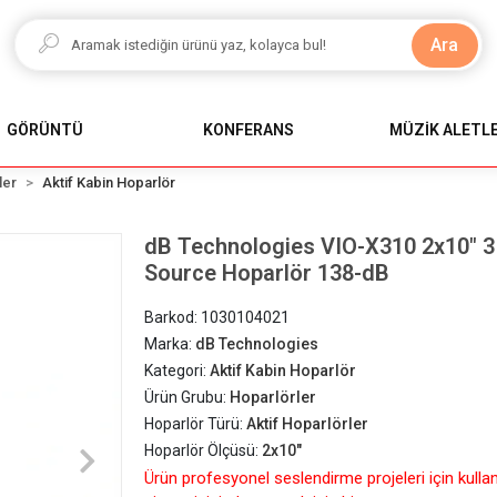
Ara
GÖRÜNTÜ
KONFERANS
MÜZİK ALETLE
ler
Aktif Kabin Hoparlör
dB Technologies VIO-X310 2x10" 3 Y
Source Hoparlör 138-dB
Barkod:
1030104021
Marka:
dB Technologies
Kategori:
Aktif Kabin Hoparlör
Ürün Grubu:
Hoparlörler
Hoparlör Türü:
Aktif Hoparlörler
Hoparlör Ölçüsü:
2x10"
Ürün profesyonel seslendirme projeleri için kulla