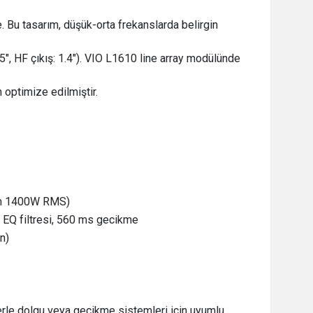
. Bu tasarım, düşük-orta frekanslarda belirgin
", HF çıkış: 1.4"). VIO L1610 line array modülünde
 optimize edilmiştir.
am 1400W RMS)
6 EQ filtresi, 560 ms gecikme
n)
erle dolgu veya gecikme sistemleri için uyumlu