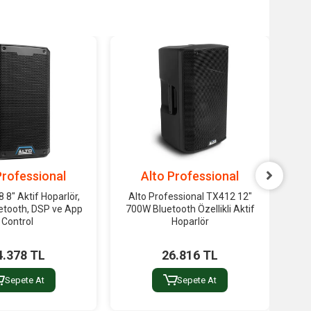
Professional
Alto Professional
 8" Aktif Hoparlör,
Alto Professional TX412 12"
Alt
etooth, DSP ve App
700W Bluetooth Özellikli Aktif
Control
Hoparlör
4.378 TL
26.816 TL
Sepete At
Sepete At