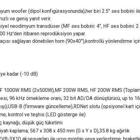
myum woofer (dipol konfigürasyonunda),her biri 2.5" ses bobini ile
zlı ve geniş yanıt verir.
siyel neodimyum transdüser (MF ses bobini: 4", HF ses bobini: 2.5
 500 Hz'den itibaren reprodüksiyon yapar.
açısı sağlayan dönebilen horn (90x40°),kontrollü yönlendirme için
'ye kadar (-10 dB)
p: LF 1000W RMS (2x500W),MF 200W RMS, HF 200W RMS (Topl
kmesi, 96 kHz örnekleme oranı, 32 bit AD/DA dönüştürücü, up to 1
kışı),USB-B (firmware güncelleme),RDNet slotu (opsiyonel kart içi
me, kontrol ve teşhis (LED gösterge ile)
ç kaynağı, düşük güç tüketimi
iyah kaplama; 567 x 308 x 450 mm (G x Y x D),35.8 kg ağırlık
VB-3X10 aksesuarları ile uçuş montajı veya yerleştirme; braketl