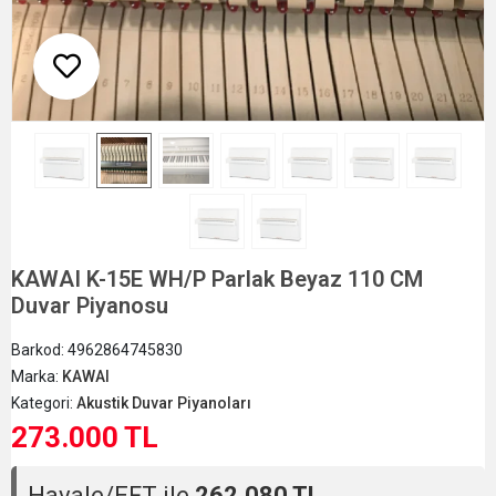
KAWAI K-15E WH/P Parlak Beyaz 110 CM
Duvar Piyanosu
Barkod:
4962864745830
Marka:
KAWAI
Kategori:
Akustik Duvar Piyanoları
273.000 TL
Havale/EFT ile
262.080 TL