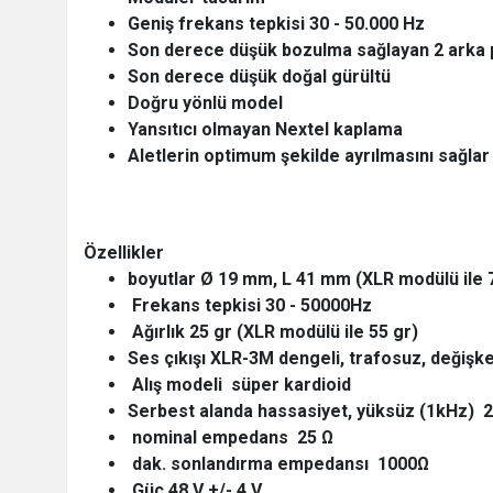
Geniş frekans tepkisi 30 - 50.000 Hz
Son derece düşük bozulma sağlayan 2 arka p
Son derece düşük doğal gürültü
Doğru yönlü model
Yansıtıcı olmayan Nextel kaplama
Aletlerin optimum şekilde ayrılmasını sağlar
Özellikler
boyutlar Ø 19 mm, L 41 mm (XLR modülü ile
Frekans tepkisi 30 - 50000Hz
Ağırlık 25 gr (XLR modülü ile 55 gr)
Ses çıkışı XLR-3M dengeli, trafosuz, değişk
Alış modeli süper kardioid
Serbest alanda hassasiyet, yüksüz (1kHz) 
nominal empedans 25 Ω
dak. sonlandırma empedansı 1000Ω
Güç 48 V +/- 4 V