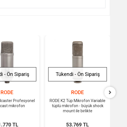
i - Ön Sipariş
Tükendi - Ön Sipariş
RODE
RODE
caster Profesyonel
RODE K2 Tüp Mikrofon Variable
cast mikrofon
tüplü mikrofon - büyük shock
Per
mount ile birlikte
1.770 TL
53.769 TL