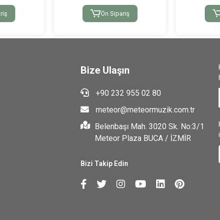
riş
Ön Sipariş
Bize Ulaşın
+90 232 955 02 80
meteor@meteormuzik.com.tr
Belenbaşı Mah. 3020 Sk. No:3/1
Meteor Plaza BUCA / İZMİR
Bizi Takip Edin