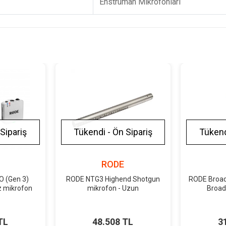
Enstrüman Mikrofonları
Sipariş
Tükendi - Ön Sipariş
Tükend
RODE
O (Gen 3)
RODE NTG3 Highend Shotgun
RODE Broad
z mikrofon
mikrofon - Uzun
Broad
TL
48.508 TL
3