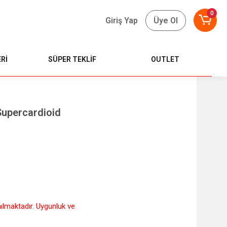
0
Giriş Yap
Üye Ol
Rİ
SÜPER TEKLİF
OUTLET
upercardioid
nılmaktadır. Uygunluk ve