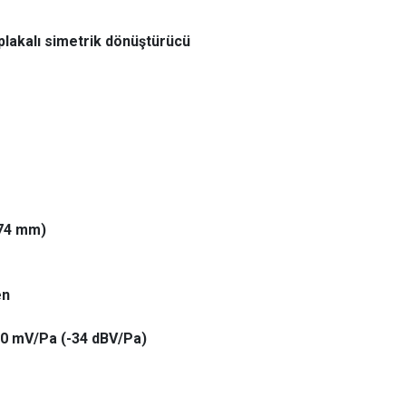
lakalı simetrik dönüştürücü
 74 mm)
en
20 mV/Pa (-34 dBV/Pa)