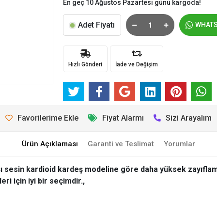
En geç 10 Ağustos Pazartesi günü kargoda!
Adet Fiyatı
WHAT
Hızlı Gönderi
İade ve Değişim
Favorilerime Ekle
Fiyat Alarmı
Sizi Arayalım
Ürün Açıklaması
Garanti ve Teslimat
Yorumlar
 sesin kardioid kardeş modeline göre daha yüksek zayıflama
i için iyi bir seçimdir.,