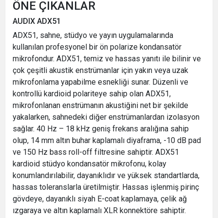
ÖNE ÇIKANLAR
AUDIX ADX51
ADX51, sahne, stüdyo ve yayın uygulamalarında
kullanılan profesyonel bir ön polarize kondansatör
mikrofondur. ADX51, temiz ve hassas yanıtı ile bilinir ve
çok çeşitli akustik enstrümanlar için yakın veya uzak
mikrofonlama yapabilme esnekliği sunar. Düzenli ve
kontrollü kardioid polariteye sahip olan ADX51,
mikrofonlanan enstrümanın akustiğini net bir şekilde
yakalarken, sahnedeki diğer enstrümanlardan izolasyon
sağlar. 40 Hz – 18 kHz geniş frekans aralığına sahip
olup, 14 mm altın buhar kaplamalı diyaframa, -10 dB pad
ve 150 Hz bass roll-off filtresine sahiptir. ADX51
kardioid stüdyo kondansatör mikrofonu, kolay
konumlandırılabilir, dayanıklıdır ve yüksek standartlarda,
hassas toleranslarla üretilmiştir. Hassas işlenmiş pirinç
gövdeye, dayanıklı siyah E-coat kaplamaya, çelik ağ
ızgaraya ve altın kaplamalı XLR konnektöre sahiptir.