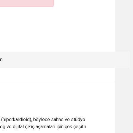
ım
(hiperkardioid), böylece sahne ve stüdyo
e dijital çıkış aşamaları için çok çeşitli