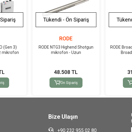
Sipariş
Tükendi - Ön Sipariş
Tükend
RODE
O (Gen 3)
RODE NTG3 Highend Shotgun
RODE Broad
z mikrofon
mikrofon - Uzun
Broad
TL
48.508 TL
3
riş
Ön Sipariş
Bize Ulaşın
+90 232 955 02 80