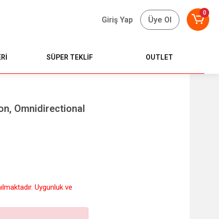
0
Giriş Yap
Üye Ol
Rİ
SÜPER TEKLİF
OUTLET
n, Omnidirectional
nılmaktadır. Uygunluk ve