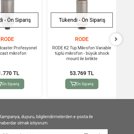
i - Ön Sipariş
Tükendi - Ön Sipariş
RODE
RODE
caster Profesyonel
RODE K2 Tüp Mikrofon Variable
cast mikrofon
tüplü mikrofon - büyük shock
Per
mount ile birlikte
1.770 TL
53.769 TL
Ön Sipariş
Ön Sipariş
Kampanya, duyuru, bilgilendirmelerden e-posta ile
haberdar olmak istiyorum.