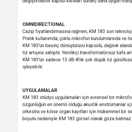
değiştirilebilir kapsül kafaları sunan) daha uygun maliy
OMNIDIRECTIONAL
Cazip fiyatlandırmasına rağmen, KM 183 son teknoloji
Pratik kullanımda, çoklu mikrofon kurulumlarında ve h
KM 183'ün basınç dönüştürücü kapsülü, dağınık alanda 
tiz artışına sahiptir. Yenilikçi transformatörsüz kafa 
KM 183'ün sadece 13 dB-A'lık çok düşük öz gürültüsü
işleyebilir.
UYGULAMALAR
KM 183 stüdyo uygulamaları için evrensel bir mikrofon. 
özgünlüğün en önemli olduğu akustik enstrümanlar içi
orkestra ve kilise organ kayıtları için mükemmel bir 
boyutu nedeniyle KM 183 görsel olarak göze batmaz v