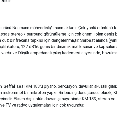
etlidir.
 ürünü Neumann mühendisliği sunmaktadır. Çok yönlü örüntüsü tek
assas stereo / surround görüntüleme için çok önemli olan geniş b
düz bir frekans tepkisi için dengelenmiştir. Serbest alanda (yani 
amplifikatörü, 127 dB'lik geniş bir dinamik aralık sunar ve kapsülün
 vardır ve Düşük empedanslı çıkış kademesi sayesinde, bozulma
Şeffaf sesi KM 183'ü piyano, perküsyon, davullar, akustik gitar, te
n mükemmel bir mikrofon yapar. Bir basınç dönüştürücü olarak, KM
seçimdir. Eksen dışı üstün davranışı sayesinde KM 183, stereo ve 
e TV ve radyo uygulamaları için çok uygundur.