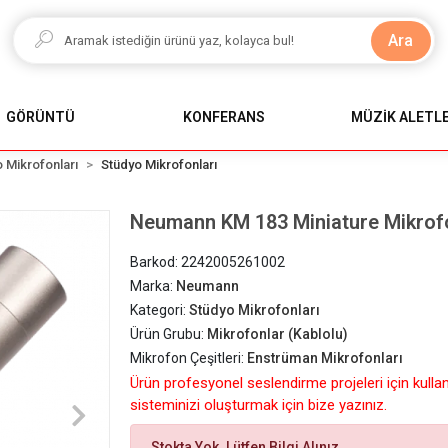
Ara
GÖRÜNTÜ
KONFERANS
MÜZİK ALETLE
 Mikrofonları
Stüdyo Mikrofonları
Neumann KM 183 Miniature Mikrofo
Barkod:
2242005261002
Marka:
Neumann
Kategori:
Stüdyo Mikrofonları
Ürün Grubu:
Mikrofonlar (Kablolu)
Mikrofon Çeşitleri:
Enstrüman Mikrofonları
Ürün profesyonel seslendirme projeleri için kulla
sisteminizi oluşturmak için bize yazınız.
Stokta Yok. Lütfen Bilgi Alınız.