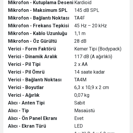
Mikrofon - Kutuplama Deseni
Kardioid
Mikrofon - Maksimum SPL
145 dB SPL
Mikrofon - Bağlantı Noktası
TA4F
Mikrofon - Frekans Tepkisi
45 Hz – 20 kHz
Mikrofon - Kablo Uzunluğu
1,1 m
Mikrofon - Öz Gürültü
28 dB
Verici - Form Faktörü
Kemer Tipi (Bodypack)
Verici - Dinamik Aralık
117 dB (A ağırlıklı)
Verici - Pil Tipi
2 x AA
Verici - Pil Ömrü
14 saate kadar
Verici - Bağlantı Noktası
TA4M
Verici - Boyutlar
6,3 x 10,9 x 2 cm
Verici - Ağırlık
0,07 kg
Alıcı - Anten Tipi
Sabit
Alıcı - Tip
Masaüstü
Alıcı - Ön Panel Ekranı
Evet
Alıcı - Ekran Türü
LED