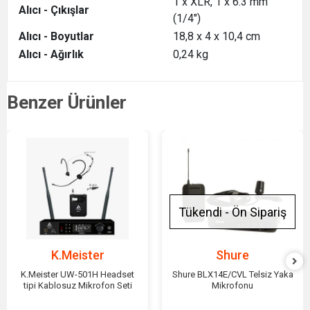
1 x XLR, 1 x 6.3 mm
Alıcı - Çıkışlar
(1/4")
Alıcı - Boyutlar
18,8 x 4 x 10,4 cm
Alıcı - Ağırlık
0,24 kg
Benzer Ürünler
Tükendi - Ön Sipariş
K.Meister
Shure
K.Meister UW-501H Headset
Shure BLX14E/CVL Telsiz Yaka
tipi Kablosuz Mikrofon Seti
Mikrofonu