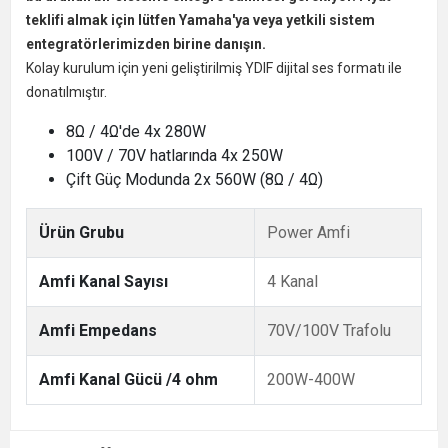
teklifi almak için lütfen Yamaha'ya veya yetkili sistem
entegratörlerimizden birine danışın.
Kolay kurulum için yeni geliştirilmiş YDIF dijital ses formatı ile
donatılmıştır.
8Ω / 4Ω'de 4x 280W
100V / 70V hatlarında 4x 250W
Çift Güç Modunda 2x 560W (8Ω / 4Ω)
Ürün Grubu
Power Amfi
Amfi Kanal Sayısı
4 Kanal
Amfi Empedans
70V/100V Trafolu
Amfi Kanal Gücü /4 ohm
200W-400W