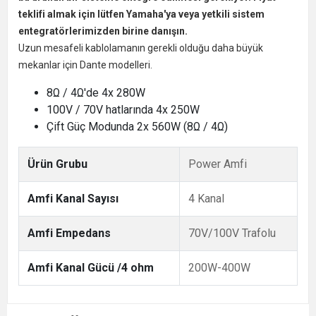
teklifi almak için lütfen Yamaha'ya veya yetkili sistem
entegratörlerimizden birine danışın.
Uzun mesafeli kablolamanın gerekli olduğu daha büyük
mekanlar için Dante modelleri.
8Ω / 4Ω'de 4x 280W
100V / 70V hatlarında 4x 250W
Çift Güç Modunda 2x 560W (8Ω / 4Ω)
Ürün Grubu
Power Amfi
Amfi Kanal Sayısı
4 Kanal
Amfi Empedans
70V/100V Trafolu
Amfi Kanal Gücü /4 ohm
200W-400W