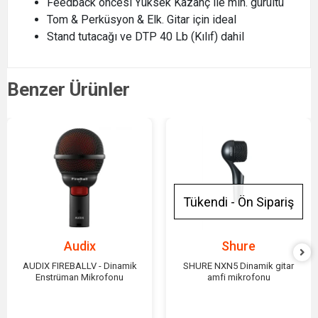
Feedback öncesi Yüksek Kazanç ile min. gürültü
Tom & Perküsyon & Elk. Gitar için ideal
Stand tutacağı ve DTP 40 Lb (Kılıf) dahil
Benzer Ürünler
Tükendi - Ön Sipariş
Audix
Shure
AUDIX FIREBALLV - Dinamik
SHURE NXN5 Dinamik gitar
Enstrüman Mikrofonu
amfi mikrofonu