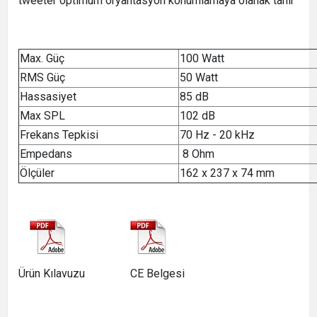
tweeter optimum oryantasyon konumlamaya olanak tanır
Max. Güç
100 Watt
RMS Güç
50 Watt
Hassasiyet
85 dB
Max SPL
102 dB
Frekans Tepkisi
70 Hz - 20 kHz
Empedans
8 Ohm
Ölçüler
162 x 237 x 74 mm
Ürün Kılavuzu CE Belgesi