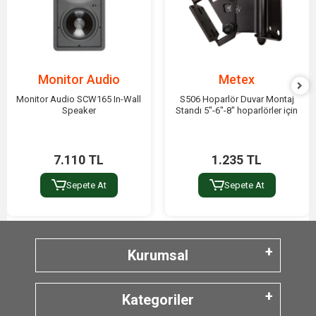
Monitor Audio
Metex
Monitor Audio SCW165 In-Wall
S506 Hoparlör Duvar Montaj
Speaker
Standı 5"-6"-8" hoparlörler için
7.110 TL
1.235 TL
Sepete At
Sepete At
Kurumsal
Kategoriler