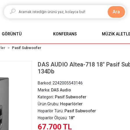
Ara
GÖRÜNTÜ
KONFERANS
MÜZİK ALETLE
ler
Pasif Subwoofer
DAS AUDIO Altea-718 18" Pasif S
134Db
Barkod:
2242005543146
Marka:
DAS Audio
Kategori:
Pasif Subwoofer
Ürün Grubu:
Hoparlörler
Hoparlör Türü:
Pasif Subwoofer
Hoparlör Ölçüsü:
18"
67.700 TL