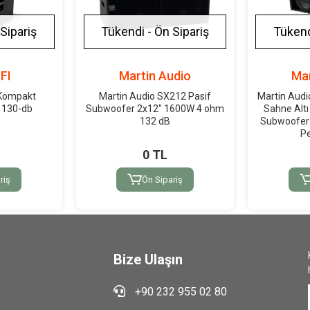
Sipariş
Tükendi - Ön Sipariş
Tükend
FI
Martin Audio
Mar
Kompakt
Martin Audio SX212 Pasif
Martin Audi
 130-db
Subwoofer 2x12" 1600W 4 ohm
Sahne Altı
132 dB
Subwoofe
P
0 TL
riş
Ön Sipariş
Bize Ulaşın
+90 232 955 02 80