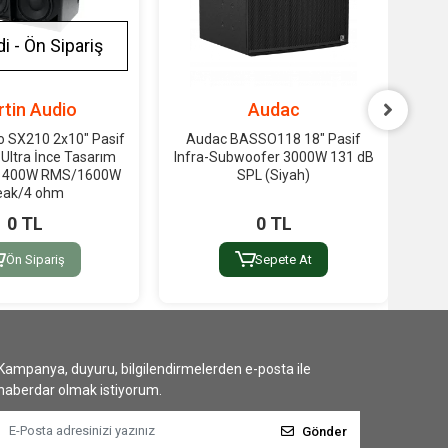
i - Ön Sipariş
tin Audio
Audac
o SX210 2x10" Pasif
Audac BASSO118 18" Pasif
A
 Ultra İnce Tasarım
Infra-Subwoofer 3000W 131 dB
Inf
r 400W RMS/1600W
SPL (Siyah)
eak/4 ohm
0 TL
0 TL
Ön Sipariş
Sepete At
Kampanya, duyuru, bilgilendirmelerden e-posta ile
haberdar olmak istiyorum.
Gönder