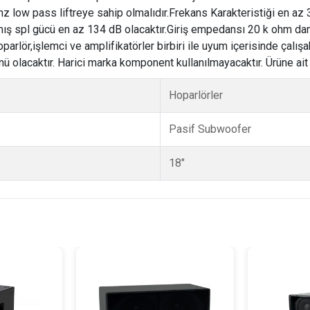
z low pass liftreye sahip olmalıdır.Frekans Karakteristiği en az 
ş spl gücü en az 134 dB olacaktır.Giriş empedansı 20 k ohm dan 
parlör,işlemci ve amplifikatörler birbiri ile uyum içerisinde çalış
 olacaktır. Harici marka komponent kullanılmayacaktır. Ürüne ait ka
Hoparlörler
Pasif Subwoofer
18"