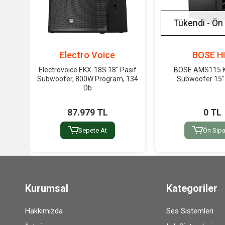
Tükendi - Ön 
Electro Voice
BOSE HI
Electrovoice EKX-18S 18" Pasif
BOSE AMS115 
Subwoofer, 800W Program, 134
Subwoofer 15"
Db
87.979 TL
0 TL
Sepete At
Ön Sipa
Kurumsal
Kategoriler
Hakkımızda
Ses Sistemleri