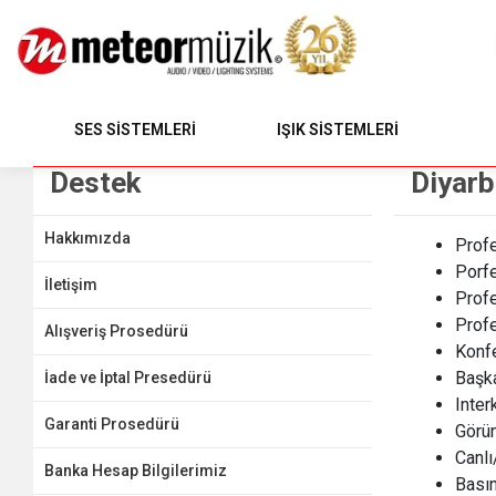
SES SİSTEMLERİ
IŞIK SİSTEMLERİ
Destek
Diyarb
Hakkımızda
Prof
Porfe
İletişim
Profe
Profe
Alışveriş Prosedürü
Konf
Başk
İade ve İptal Presedürü
Inte
Garanti Prosedürü
Görün
Canlı
Banka Hesap Bilgilerimiz
Bası