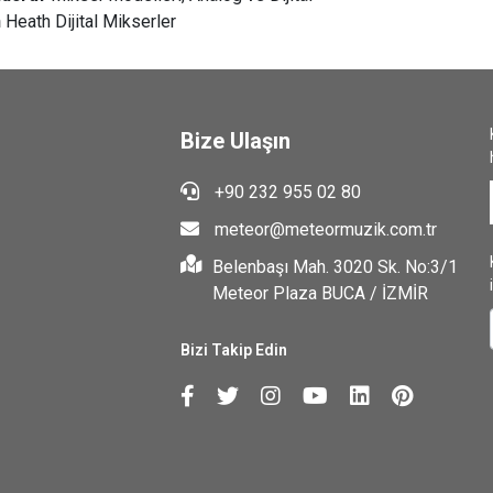
n
Heath Dijital Mikserler
Bize Ulaşın
+90 232 955 02 80
meteor@meteormuzik.com.tr
Belenbaşı Mah. 3020 Sk. No:3/1
Meteor Plaza BUCA / İZMİR
Bizi Takip Edin