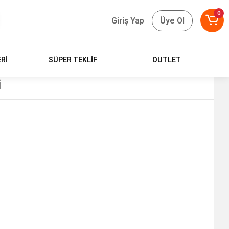
0
Giriş Yap
Üye Ol
Rİ
SÜPER TEKLİF
OUTLET
i