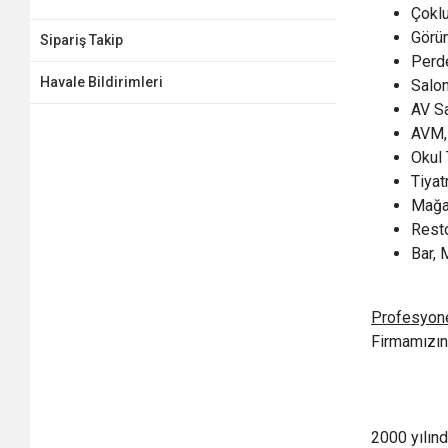
Çoklu
Görün
Sipariş Takip
Perde
Havale Bildirimleri
Salo
AV S
AVM,
Okul 
Tiyat
Mağa
Rest
Bar, 
Profesyone
Firmamızın 
2000 yılın