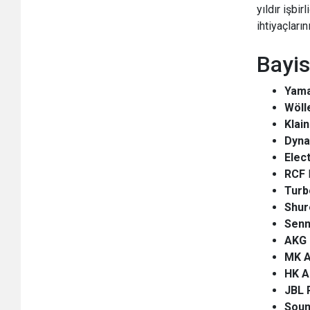
yıldır işbi
ihtiyaçları
Bayis
Yam
Wöll
Klai
Dyna
Elec
RCF
H
Turb
Shur
Senn
AKG
MK A
HK A
JBL
Soun