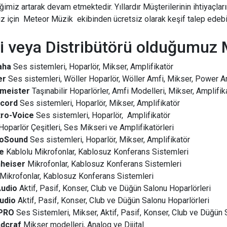
rliğimiz artarak devam etmektedir. Yıllardır Müşterilerinin ihtiyaçla
nız için Meteor Müzik ekibinden ücretsiz olarak keşif talep edebili
i veya Distribütörü olduğumuz 
aha
Ses sistemleri, Hoparlör, Mikser, Amplifikatör
er
Ses sistemleri, Wöller Hoparlör, Wöller Amfi, Mikser, Power A
nmeister
Taşınabilir Hoparlörler, Amfi Modelleri, Mikser, Amplifik
cord
Ses sistemleri, Hoparlör, Mikser, Amplifikatör
tro-Voice
Ses sistemleri, Hoparlör, Amplifikatör
oparlör Çeşitleri, Ses Mikseri ve Amplifikatörleri
oSound
Ses sistemleri, Hoparlör, Mikser, Amplifikatör
e
Kablolu Mikrofonlar, Kablosuz Konferans Sistemleri
heiser
Mikrofonlar, Kablosuz Konferans Sistemleri
Mikrofonlar, Kablosuz Konferans Sistemleri
udio
Aktif, Pasif, Konser, Club ve Düğün Salonu Hoparlörleri
udio
Aktif, Pasif, Konser, Club ve Düğün Salonu Hoparlörleri
PRO
Ses Sistemleri, Mikser, Aktif, Pasif, Konser, Club ve Düğün 
dcraf
Mikser modelleri, Analog ve Dijital