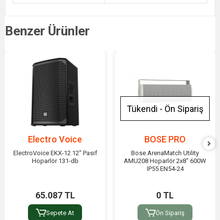
Benzer Ürünler
Tükendi - Ön Sipariş
Electro Voice
BOSE PRO
ElectroVoice EKX-12 12" Pasif
Bose ArenaMatch Utility
Hoparlör 131-db
AMU208 Hoparlör 2x8" 600W
IP55 EN54-24
65.087 TL
0 TL
Sepete At
Ön Sipariş