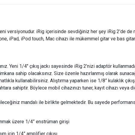
 yeni versiyonudur. iRig içerisinde sevdiğiniz her şey iRig 2’de de 
iPhone, iPad, iPod touch, Mac cihazı ile mükemmel gitar ve bas git
ınız. Yeni 1/4" çıkış jackı sayesinde iRig 2’nizi adaptör kullanmadan
 imkana sahip olacaksınız. Size özenle hazırlanmış olarak sunacağ
atlıkla kullanabilirsiniz. Alıştırma yaparken ise 1/8” kulaklık çıkış
htara sahiptir. Böylece mobil cihazınızı tuner, kayıt cihazı veya d
ileceğiniz mandalı ile birlikte gelmektedir. Bu sayede performans
lanmak üzere 1/4” enstrüman girişi
ım için 1/4” amplifier çıkışı