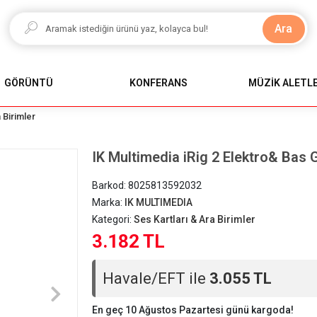
Ara
GÖRÜNTÜ
KONFERANS
MÜZİK ALETLE
 Birimler
IK Multimedia iRig 2 Elektro& Bas G
Barkod:
8025813592032
Marka:
IK MULTIMEDIA
Kategori:
Ses Kartları & Ara Birimler
3.182 TL
Havale/EFT ile
3.055 TL
En geç 10 Ağustos Pazartesi günü kargoda!