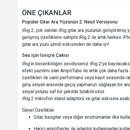
ÖNE ÇIKANLAR
Popüler Gitar Ara Yüzünün 2. Nesil Versiyonu
iRig 2, çok satılan iRig gitar ara yüzünün geliştirilmiş
gelişmiş özelliklere sahiptir.iRig 2 ile artık herkes 
gitar ara yüzü şimdi eskisinden de daha iyi!
Ses için İsviçre Çakısı
iRig’in becerikliliğini sevdiyseniz iRig 2’ye bayılacaks
efekt yazılımı olan AmpliTube ile artık çok daha fazla
özellikleri ile canlı performans veya kayıt sırasında rah
giriş sinyali arasında geçiş yapmanızı sağlayan bir ana
sinyal yolunu saf bir şekilde tutabilirsiniz.
iRig 2 mikrofon stand adaptörü ve gitar askısına asab
Genel Özellikler
Gitar, basgitar veya diğer enstrümanlar ilke kul
Harici amplifierler ile adaptör kullanmadan kullan