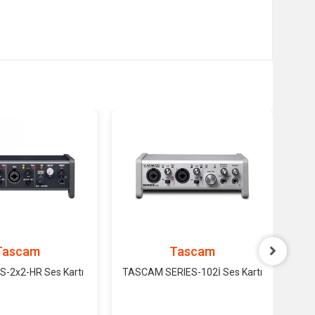
Tascam
Tascam
-2x2-HR Ses Kartı
TASCAM SERIES-102İ Ses Kartı
TA