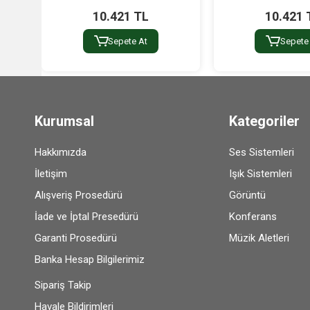
10.421 TL
10.421 
Sepete At
Sepete
Kurumsal
Kategoriler
Hakkımızda
Ses Sistemleri
İletişim
Işık Sistemleri
Alışveriş Prosedürü
Görüntü
İade ve İptal Presedürü
Konferans
Garanti Prosedürü
Müzik Aletleri
Banka Hesap Bilgilerimiz
Sipariş Takip
Havale Bildirimleri