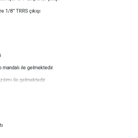
re 1/8” TRRS çıkışı
i
o mandalı ile gelmektedir.
ılımı ile gelmektedir.
tı