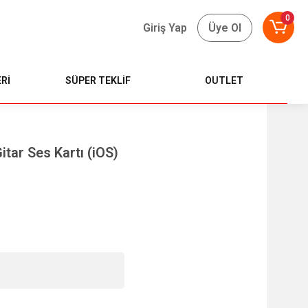
0
Giriş Yap
Üye Ol
Rİ
SÜPER TEKLİF
OUTLET
itar Ses Kartı (iOS)