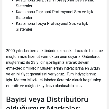
Kastamonu Şenpazar Profesyonel Ses ve Işık
Sistemleri
Kastamonu Taşköprü Profesyonel Ses ve Işık
Sistemleri
Kastamonu Tosya Profesyonel Ses ve Işık
Sistemleri
2000 yılından beri sektöründe uzman kadrosu ile binlerce
müşterimize hizmet vermekten onur duyarız. Onbinlerce
müşterimiz ile 23 yıldır işbirliğimiz artarak devam
etmektedir. Yıllardır Müşterilerinin ihtiyaçlarına en uygun
ve en iyi fiyat garantisini veriyoruz. Tüm ihtiyaçlarınız
için Meteor Müzik ekibinden ücretsiz olarak keşif talep
edebilir ve müşteri kaydınızı oluşturabilirsiniz.
Bayisi veya Distribütörü
olduğumuz Markalar;