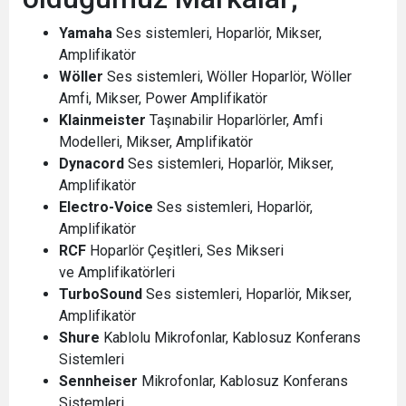
Yamaha
Ses sistemleri, Hoparlör, Mikser,
Amplifikatör
Wöller
Ses sistemleri, Wöller Hoparlör, Wöller
Amfi, Mikser, Power Amplifikatör
Klainmeister
Taşınabilir Hoparlörler, Amfi
Modelleri, Mikser, Amplifikatör
Dynacord
Ses sistemleri, Hoparlör, Mikser,
Amplifikatör
Electro-Voice
Ses sistemleri, Hoparlör,
Amplifikatör
RCF
Hoparlör Çeşitleri, Ses Mikseri
ve Amplifikatörleri
TurboSound
Ses sistemleri, Hoparlör, Mikser,
Amplifikatör
Shure
Kablolu Mikrofonlar, Kablosuz Konferans
Sistemleri
Sennheiser
Mikrofonlar, Kablosuz Konferans
Sistemleri