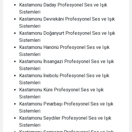
Kastamonu Daday Profesyonel Ses ve Işık
Sistemleri
Kastamonu Devrekâni Profesyonel Ses ve Işık
Sistemleri
Kastamonu Doğanyurt Profesyonel Ses ve Işık
Sistemleri
Kastamonu Hanönü Profesyonel Ses ve Işık
Sistemleri
Kastamonu İhsangazi Profesyonel Ses ve Işık
Sistemleri
Kastamonu İnebolu Profesyonel Ses ve Işık
Sistemleri
Kastamonu Küre Profesyonel Ses ve Işık
Sistemleri
Kastamonu Pınarbaşı Profesyonel Ses ve Işık
Sistemleri
Kastamonu Seydiler Profesyonel Ses ve Işık
Sistemleri