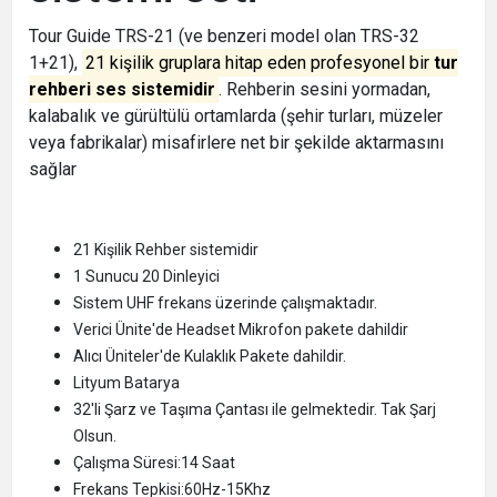
Tour Guide TRS-21 (ve benzeri model olan TRS-32
1+21),
21 kişilik gruplara hitap eden profesyonel bir
tur
rehberi ses sistemidir
. Rehberin sesini yormadan,
kalabalık ve gürültülü ortamlarda (şehir turları, müzeler
veya fabrikalar) misafirlere net bir şekilde aktarmasını
sağlar
21 Kişilik Rehber sistemidir
1 Sunucu 20 Dinleyici
Sistem UHF frekans üzerinde çalışmaktadır.
Verici Ünite'de Headset Mikrofon pakete dahildir
Alıcı Üniteler'de Kulaklık Pakete dahildir.
Lityum Batarya
32'li Şarz ve Taşıma Çantası ile gelmektedir. Tak Şarj
Olsun.
Çalışma Süresi:14 Saat
Frekans Tepkisi:60Hz-15Khz