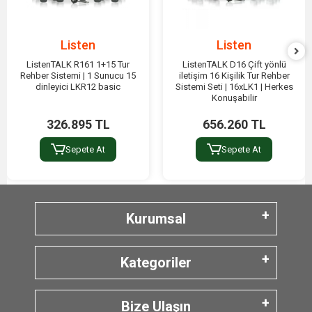
Listen
Listen
ListenTALK R161 1+15 Tur
ListenTALK D16 Çift yönlü
Rehber Sistemi | 1 Sunucu 15
iletişim 16 Kişilik Tur Rehber
dinleyici LKR12 basic
Sistemi Seti | 16xLK1 | Herkes
Konuşabilir
326.895 TL
656.260 TL
Sepete At
Sepete At
Kurumsal
Kategoriler
Bize Ulaşın