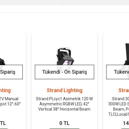
Sipariş
Tükendi - Ön Sipariş
Tükend
hting
Strand Lighting
Stra
 TV Manual
Strand PLcyc1 Asimetrik 120 W
Strand 30
pot 12°-60°
Asymmetric RGBW LED, 42°
300W LED So
Vertical 38° Horizontal Beam
Beam, Po
TLCI,Local
 TL
0 TL
14