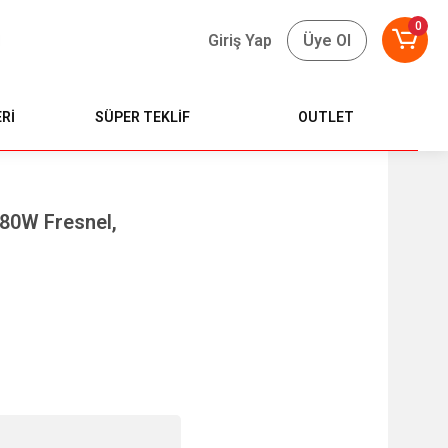
0
Giriş Yap
Üye Ol
Rİ
SÜPER TEKLİF
OUTLET
380W Fresnel,