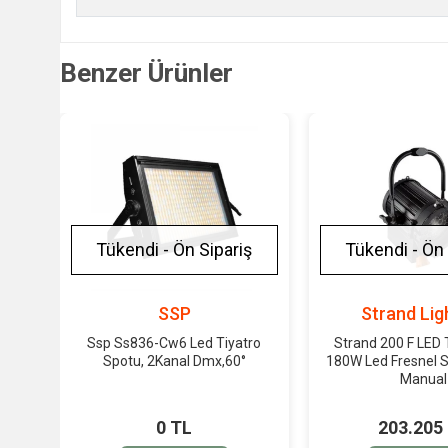
Benzer Ürünler
Tükendi - Ön Sipariş
Tükendi - Ön 
SSP
Strand Lig
Ssp Ss836-Cw6 Led Tiyatro
Strand 200 F LED
Spotu, 2Kanal Dmx,60°
180W Led Fresnel S
Manual
0 TL
203.205