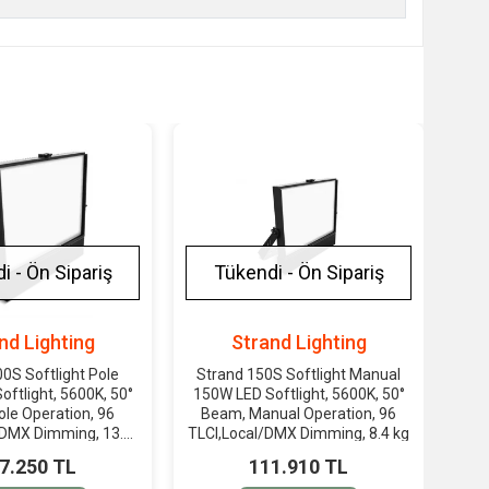
i - Ön Sipariş
Tükendi - Ön Sipariş
nd Lighting
Strand Lighting
0S Softlight Pole
Strand 150S Softlight Manual
ftlight, 5600K, 50°
150W LED Softlight, 5600K, 50°
le Operation, 96
Beam, Manual Operation, 96
/DMX Dimming, 13.5
TLCI,Local/DMX Dimming, 8.4 kg
kg
7.250 TL
111.910 TL