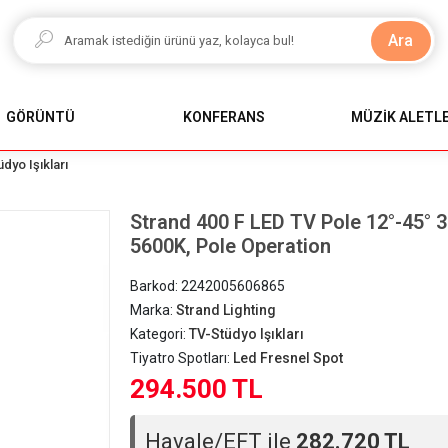
Ara
GÖRÜNTÜ
KONFERANS
MÜZİK ALETLE
dyo Işıkları
Strand 400 F LED TV Pole 12°-45° 
5600K, Pole Operation
Barkod:
2242005606865
Marka:
Strand Lighting
Kategori:
TV-Stüdyo Işıkları
Tiyatro Spotları:
Led Fresnel Spot
294.500 TL
Havale/EFT ile
282.720 TL