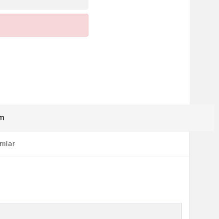
ım
mlar