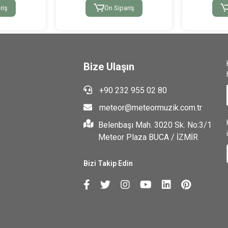
riş
Ön Sipariş
Bize Ulaşın
+90 232 955 02 80
meteor@meteormuzik.com.tr
Belenbaşı Mah. 3020 Sk. No:3/1
Meteor Plaza BUCA / İZMİR
Bizi Takip Edin