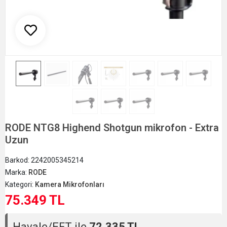
RODE NTG8 Highend Shotgun mikrofon - Extra
Uzun
Barkod:
2242005345214
Marka:
RODE
Kategori:
Kamera Mikrofonları
75.349 TL
Havale/EFT ile
72.335 TL