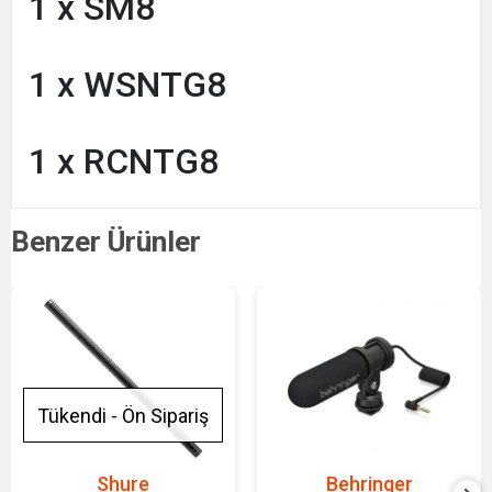
1 x SM8
1 x WSNTG8
1 x RCNTG8
Benzer Ürünler
Tükendi - Ön Sipariş
Shure
Behringer