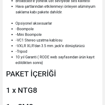
Broadcast'e yönelik üst seviyede ses kalitesi
Hava şartlarından etkilenmeyi önleyen alüminyum
saklama kabı pakete dahildir.
Opsiyonel aksesuarlar
-Boompole
-Mini Boompole
-VC1 Stereo uzatma kablosu
-VXLR XLR'dan 3.5 mm. jack'e dönüştürücü
-Tripod
10 yıl Garanti ( RODE web sayfasından ürün kayıt
edildikten sonra)
PAKET İÇERİĞİ
1 x NTG8