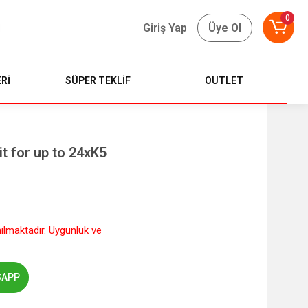
0
Giriş Yap
Üye Ol
Rİ
SÜPER TEKLİF
OUTLET
t for up to 24xK5
nılmaktadır. Uygunluk ve
SAPP