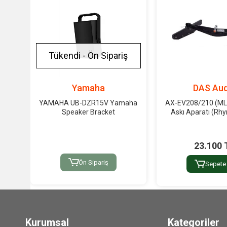
Tükendi - Ön Sipariş
Yamaha
DAS Aud
YAMAHA UB-DZR15V Yamaha
AX-EV208/210 (ML)
Speaker Bracket
Askı Aparatı (Rhy
23.100 
Ön Sipariş
Sepete
Kurumsal
Kategoriler