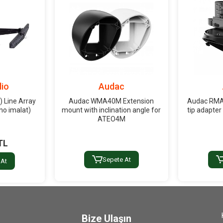
io
Audac
 Line Array
Audac WMA40M Extension
Audac RMA
no imalat)
mount with inclination angle for
tip adapter
ATEO4M
TL
Sepete At
 At
Bize Ulaşın