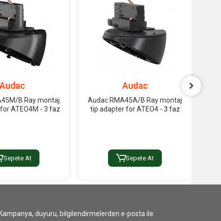
Audac
Audac
45M/B Ray montaj
Audac RMA45A/B Ray montaj
Aud
 for ATEO4M - 3 faz
tip adapter for ATEO4 - 3 faz
ad
Sepete At
Sepete At
Kampanya, duyuru, bilgilendirmelerden e-posta ile