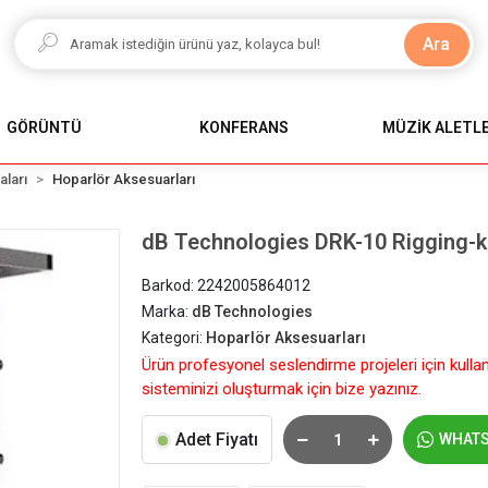
Ara
GÖRÜNTÜ
KONFERANS
MÜZİK ALETLE
aları
Hoparlör Aksesuarları
dB Technologies DRK-10 Rigging-ki
Barkod:
2242005864012
Marka:
dB Technologies
Kategori:
Hoparlör Aksesuarları
Ürün profesyonel seslendirme projeleri için kulla
sisteminizi oluşturmak için bize yazınız.
Adet Fiyatı
WHAT