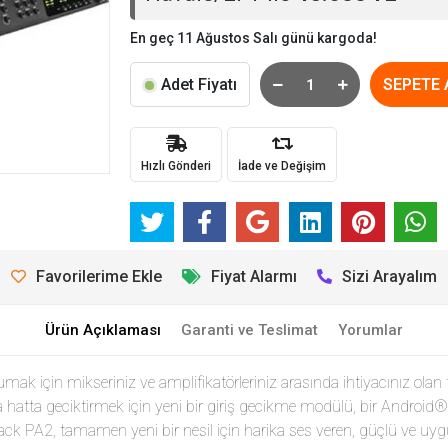
En geç 11 Ağustos Salı günü kargoda!
Adet Fiyatı
SEPETE 
Hızlı Gönderi
İade ve Değişim
Favorilerime Ekle
Fiyat Alarmı
Sizi Arayalım
Ürün Açıklaması
Garanti ve Teslimat
Yorumlar
ak için mikseriniz ve amplifikatörleriniz arasında ihtiyacınız olan 
ka hatta geciktirmek için yeni bir giriş gecikme modülü, bir Andro
Rack PA2, tamamen yeni bir nesil için harika ses veren, güçlü ve uygu