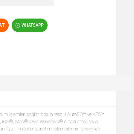
AT
WHATSAPP
tüm işlemleri sağlar. dbx'in tescilli AutoEQ™ ve AFS™
id®, iOS®, Mac® veya Windows® cihazı aracılığıyla
n fiyatlı hoparlör yönetimi işlemcilerinin DriveRack