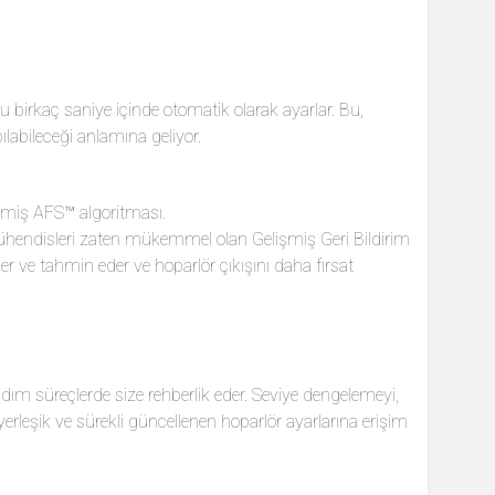
 birkaç saniye içinde otomatik olarak ayarlar. Bu,
labileceği anlamına geliyor.
ilmiş AFS™ algoritması.
bx mühendisleri zaten mükemmel olan Gelişmiş Geri Bildirim
er ve tahmin eder ve hoparlör çıkışını daha fırsat
adım süreçlerde size rehberlik eder. Seviye dengelemeyi,
rleşik ve sürekli güncellenen hoparlör ayarlarına erişim