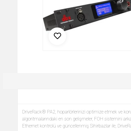
DriveRack® PA2, hoparlörlerinizi optimize etmek ve korum
algoritmalarındaki en son gelişmeler, FOH sistemini ar
Ethernet kontrolü ve güncellenmiş Sihirbazlar ile, Drive