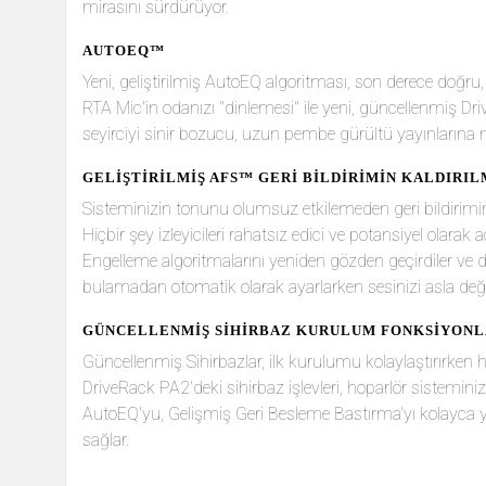
mirasını sürdürüyor.
AUTOEQ™
Yeni, geliştirilmiş AutoEQ algoritması, son derece doğr
RTA Mic'in odanızı "dinlemesi" ile yeni, güncellenmiş Dr
seyirciyi sinir bozucu, uzun pembe gürültü yayınlarına m
GELİŞTİRİLMİŞ AFS™ GERİ BİLDİRİMİN KALDIRIL
Sisteminizin tonunu olumsuz etkilemeden geri bildirimin 
Hiçbir şey izleyicileri rahatsız edici ve potansiyel olar
Engelleme algoritmalarını yeniden gözden geçirdiler ve dah
bulamadan otomatik olarak ayarlarken sesinizi asla değ
GÜNCELLENMİŞ SİHİRBAZ KURULUM FONKSİYONL
Güncellenmiş Sihirbazlar, ilk kurulumu kolaylaştırırken h
DriveRack PA2'deki sihirbaz işlevleri, hoparlör sistemin
AutoEQ'yu, Gelişmiş Geri Besleme Bastırma'yı kolayca ya
sağlar.