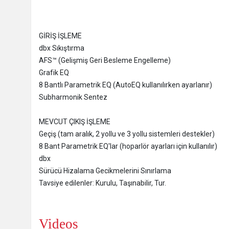
GİRİŞ İŞLEME
dbx Sıkıştırma
AFS™ (Gelişmiş Geri Besleme Engelleme)
Grafik EQ
8 Bantlı Parametrik EQ (AutoEQ kullanılırken ayarlanır)
Subharmonik Sentez
MEVCUT ÇIKIŞ İŞLEME
Geçiş (tam aralık, 2 yollu ve 3 yollu sistemleri destekler)
8 Bant Parametrik EQ'lar (hoparlör ayarları için kullanılır)
dbx
Sürücü Hizalama Gecikmelerini Sınırlama
Tavsiye edilenler: Kurulu, Taşınabilir, Tur.
Videos