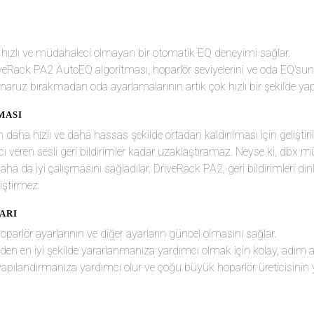
u, hızlı ve müdahaleci olmayan bir otomatik EQ deneyimi sağlar.
iveRack PA2 AutoEQ algoritması, hoparlör seviyelerini ve oda EQ'sunu
aruz bırakmadan oda ayarlamalarının artık çok hızlı bir şekilde yapı
MASI
daha hızlı ve daha hassas şekilde ortadan kaldırılması için geliştir
ak acı veren sesli geri bildirimler kadar uzaklaştıramaz. Neyse ki, d
a da iyi çalışmasını sağladılar. DriveRack PA2, geri bildirimleri dinl
iştirmez.
ARI
oparlör ayarlarının ve diğer ayarların güncel olmasını sağlar.
izden en iyi şekilde yararlanmanıza yardımcı olmak için kolay, adım 
pılandırmanıza yardımcı olur ve çoğu büyük hoparlör üreticisinin ye