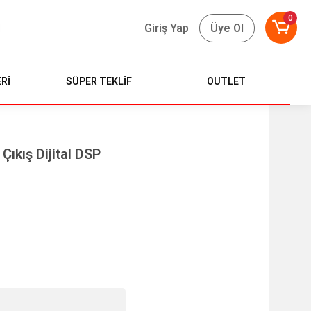
0
Giriş Yap
Üye Ol
Rİ
SÜPER TEKLİF
OUTLET
Çıkış Dijital DSP