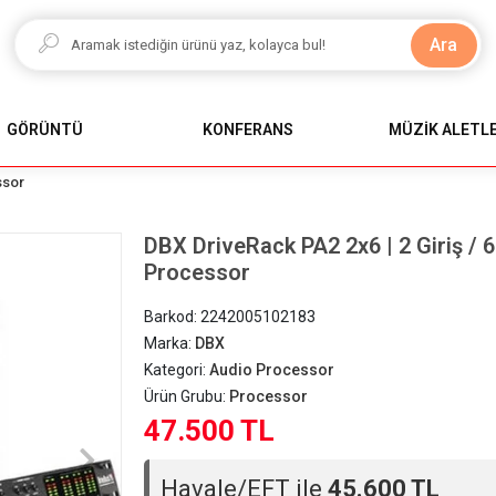
Ara
GÖRÜNTÜ
KONFERANS
MÜZİK ALETLE
ssor
DBX DriveRack PA2 2x6 | 2 Giriş / 6 
Processor
Barkod:
2242005102183
Marka:
DBX
Kategori:
Audio Processor
Ürün Grubu:
Processor
47.500 TL
Havale/EFT ile
45.600 TL