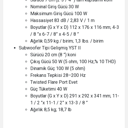
Nominal Giriş Gücü 30 W
Maksimum Giriş Gücü 100 W
Hassasiyet 83 dB / 2,83 V / 1 m
Boyutlar (G x Y x D) 112 x 176 x 116 mm; 4-3
/ 8 ”x 6-7 / 8” x 4-5 / 8 ”
Ağırlık 0,59 kg / birim; 1,3 lbs. / birim
Subwoofer Tipi Gelişmiş YST II
Sürücü 20 cm (8 ”) koni
Çıkış Gücü 50 W (5 ohm, 100 Hz,% 10 THD)
Dinamik Güç 100 W (5 ohm)
Frekans Tepkisi 28–200 Hz
Twisted Flare Port Evet
Güç Tüketimi 40 W
Boyutlar (G x Y x D) 291 x 292 x 341 mm; 11-
1 / 2 ”x 11-1 / 2” x 13-3 / 8 ”
Ağırlık 8,5 kg; 18,7 lb