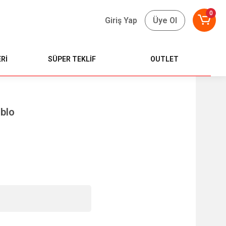
0
Giriş Yap
Üye Ol
Rİ
SÜPER TEKLİF
OUTLET
blo