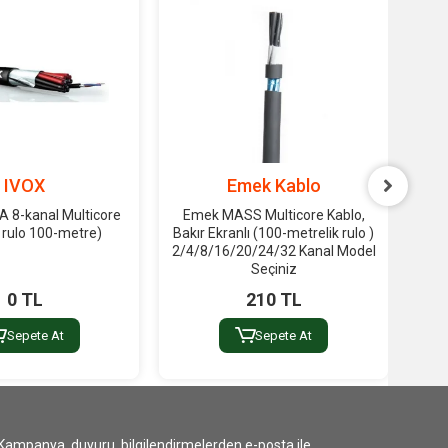
IVOX
Emek Kablo
 8-kanal Multicore
Emek MASS Multicore Kablo,
IVO
 rulo 100-metre)
Bakır Ekranlı (100-metrelik rulo )
2/4/8/16/20/24/32 Kanal Model
Seçiniz
0 TL
210 TL
Sepete At
Sepete At
Kampanya, duyuru, bilgilendirmelerden e-posta ile