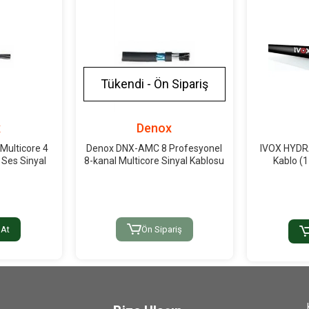
Tükendi - Ön Sipariş
x
Denox
ulticore 4
Denox DNX-AMC 8 Profesyonel
IVOX HYDRA
 Ses Sinyal
8-kanal Multicore Sinyal Kablosu
Kablo (1
u
 At
Ön Sipariş