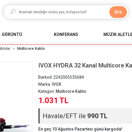
Ara
GÖRÜNTÜ
KONFERANS
MÜZİK ALETLE
blolar
Multicore Kablo
IVOX HYDRA 32 Kanal Multicore Ka
Barkod:
2242005535684
Marka:
IVOX
Kategori:
Multicore Kablo
1.031 TL
Havale/EFT ile
990 TL
En geç 10 Ağustos Pazartesi günü kargoda!