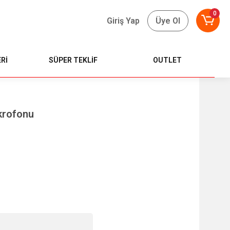
0
Giriş Yap
Üye Ol
Rİ
SÜPER TEKLİF
OUTLET
krofonu