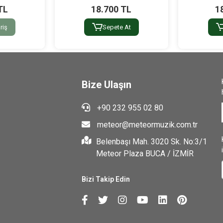
TL
18.700 TL
1
riş
Sepete At
Bize Ulaşın
+90 232 955 02 80
meteor@meteormuzik.com.tr
Belenbaşı Mah. 3020 Sk. No:3/1
Meteor Plaza BUCA / İZMİR
Bizi Takip Edin