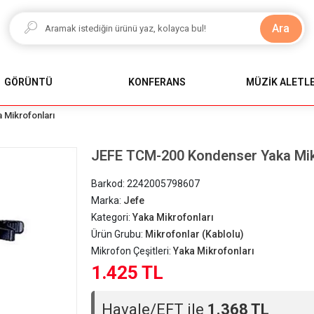
Ara
GÖRÜNTÜ
KONFERANS
MÜZİK ALETLE
 Mikrofonları
JEFE TCM-200 Kondenser Yaka Mi
Barkod:
2242005798607
Marka:
Jefe
Kategori:
Yaka Mikrofonları
Ürün Grubu:
Mikrofonlar (Kablolu)
Mikrofon Çeşitleri:
Yaka Mikrofonları
1.425 TL
Havale/EFT ile
1.368 TL