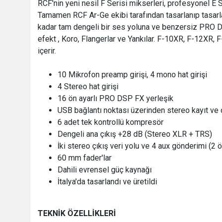
RCF'nin yeni nesil F Serisi mikserleri, profesyonel E 
Tamamen RCF Ar-Ge ekibi tarafından tasarlanıp tasarlan
kadar tam dengeli bir ses yoluna ve benzersiz PRO DSP
efekt , Koro, Flangerlar ve Yankılar. F-10XR, F-12XR, 
içerir.
10 Mikrofon preamp girişi, 4 mono hat girişi
4 Stereo hat girişi
16 ön ayarlı PRO DSP FX yerleşik
USB bağlantı noktası üzerinden stereo kayıt ve
6 adet tek kontrollü kompresör
Dengeli ana çıkış +28 dB (Stereo XLR + TRS)
İki stereo çıkış veri yolu ve 4 aux gönderimi (2 
60 mm fader'lar
Dahili evrensel güç kaynağı
İtalya'da tasarlandı ve üretildi
TEKNİK ÖZELLİKLERİ