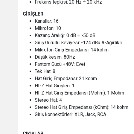
Frekans tepkisi: 20 Hz ÷ 20 kHz
GİRİŞLER
Kanallar: 16
Mikrofon: 10
Kazanç Aralığı: 0 dB ÷ -50 dB
Giriş Gürültü Seviyesi: -124 dBu A-Ağırlıklı
Mikrofon Giriş Empedansı: 14 kohm
Düşük kesim: 80Hz
Fantom Gücü +48V: Evet
Tek Hat: 8
Hat Giriş Empedansı: 21 kohm
HI-Z Hat Girişleri: 1
HI-Z Hat Giriş Empedansı (Mohm): 1 Mohm
Stereo Hat: 4
Stereo Hat Giriş Empedansı (kOhm): 14 kohm
Giriş konnektörleri: XLR, Jack, RCA
ÇIKIŞLAR