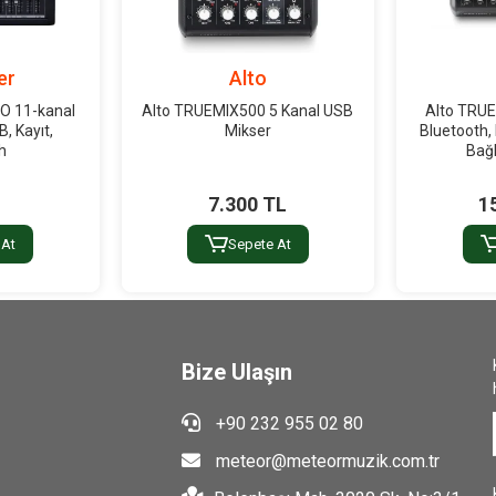
er
Alto
O 11-kanal
Alto TRUEMIX500 5 Kanal USB
Alto TRUE
, Kayıt,
Mikser
Bluetooth, 
h
Bağl
7.300 TL
1
 At
Sepete At
Bize Ulaşın
+90 232 955 02 80
meteor@meteormuzik.com.tr