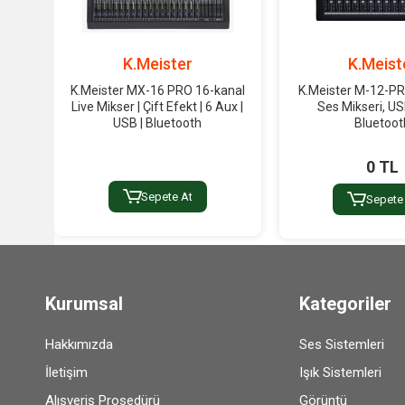
K.Meister
K.Meist
K.Meister MX-16 PRO 16-kanal
K.Meister M-12-PR
Live Mikser | Çift Efekt | 6 Aux |
Ses Mikseri, USB
USB | Bluetooth
Bluetoot
0 TL
Sepete At
Sepete
Kurumsal
Kategoriler
Hakkımızda
Ses Sistemleri
İletişim
Işık Sistemleri
Alışveriş Prosedürü
Görüntü