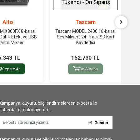
Tükendi - Ön Sipariş
Alto
Tascam
MIX800FX 8-kanal
Tascam MODEL 2400 16-kanal
T
Dahili Efekt ve USB
Ses Mikseri, 24-Track SD Kart
Se
antılı Mikser
Kaydedici
5.343 TL
152.730 TL
Sepete At
Ön Sipariş
Kampanya, duyuru, bilgilendirmelerden e-posta ile
haberdar olmak istiyorum.
Gönder
Kampanya, duyuru ve bilgilendirmelerden haberdar olmak