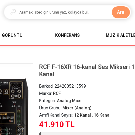
Ara
GÖRÜNTÜ
KONFERANS
MÜZİK ALETLE
RCF F-16XR 16-kanal Ses Mikseri 1
Kanal
Barkod:
2242005213599
Marka:
RCF
Kategori:
Analog Mixer
Ürün Grubu:
Mixer (Analog)
Amfi Kanal Sayısı:
12 Kanal
,
16 Kanal
41.910 TL