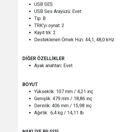
USB SES
USB Ses Arayüzü: Evet
Tip: B
TRK'yi oynat: 2
Kayıt trk: 2
Desteklenen Örnek Hızı: 44,1, 48,0 kHz
DİĞER ÖZELLİKLER
Ayak anahtarı: Evet
BOYUT
Yükseklik: 107 mm / 4,21 inç
Genişlik: 479 mm / 18,86 inç
Derinlik: 406 mm / 15,98 inç
Ağırlık: 6,4 kg / 14,11 lb
NAKLİYE BİLGİSİ