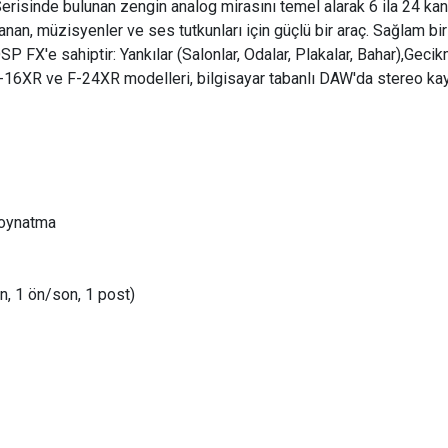
Serisinde bulunan zengin analog mirasını temel alarak 6 ila 24 kan
an, müzisyenler ve ses tutkunları için güçlü bir araç. Sağlam bir 
 FX'e sahiptir: Yankılar (Salonlar, Odalar, Plakalar, Bahar),Geci
F-16XR ve F-24XR modelleri, bilgisayar tabanlı DAW'da stereo kayı
 oynatma
ön, 1 ön/son, 1 post)